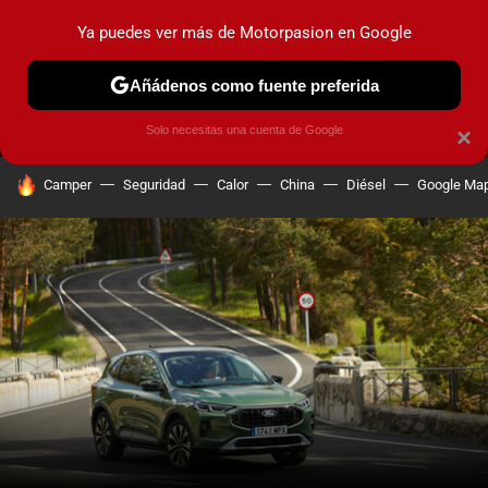
Ya puedes ver más de Motorpasion en Google
MENÚ
NUEVO
Añádenos como fuente preferida
PRUEBAS
COCHES ELÉCTRICOS
OBSERVATORIO
F1
Solo necesitas una cuenta de Google
×
HOY SE HABLA DE
Camper
Seguridad
Calor
China
Diésel
Google Ma