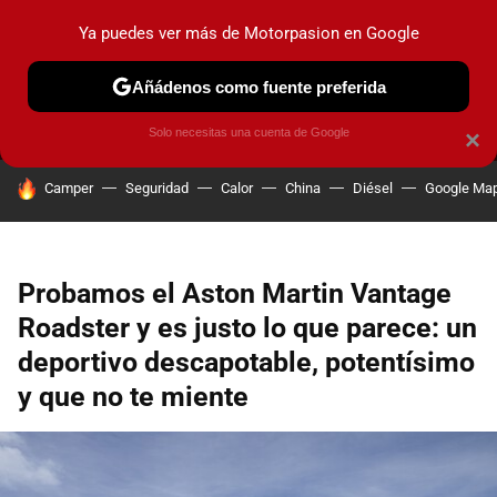
Ya puedes ver más de Motorpasion en Google
MENÚ
NUEVO
Añádenos como fuente preferida
PRUEBAS
COCHES ELÉCTRICOS
OBSERVATORIO
F1
Solo necesitas una cuenta de Google
×
HOY SE HABLA DE
Camper
Seguridad
Calor
China
Diésel
Google Ma
Probamos el Aston Martin Vantage
Roadster y es justo lo que parece: un
deportivo descapotable, potentísimo
y que no te miente