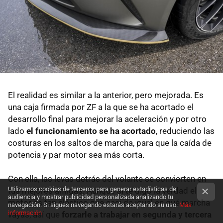
El realidad es similar a la anterior, pero mejorada. Es
una caja firmada por ZF a la que se ha acortado el
desarrollo final para mejorar la aceleración y por otro
lado
el funcionamiento se ha acortado
, reduciendo las
costuras en los saltos de marcha, para que la caída de
potencia y par motor sea más corta.
Con ella, las levas detrás del volante se convierten en
Utilizamos cookies de terceros para generar estadísticas de
tus mejores amigas. Aunque si te digo la verdad el
audiencia y mostrar publicidad personalizada analizando tu
motor es tan elástico que casi da igual en qué marcha
navegación. Si sigues navegando estarás aceptando su uso.
Más
información
vayas, así que
forzarle a trabajar en segunda y tercera