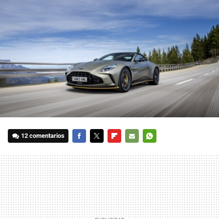
12 comentarios
FACEBOOK
TWITTER
FLIPBOARD
E-
WHATSAPP
MAIL