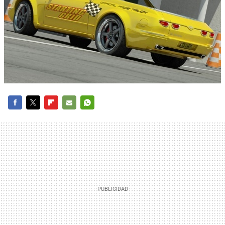
FACEBOOK
TWITTER
FLIPBOARD
E-
WHATSAPP
MAIL