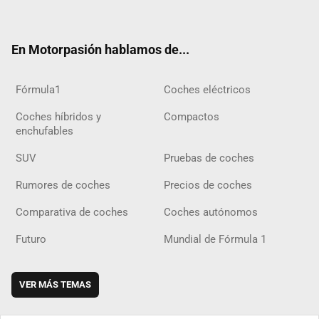
ter
ebo
ube
agra
gra
boar
ok
ok
m
m
d
En Motorpasión hablamos de...
Fórmula1
Coches eléctricos
Coches híbridos y
Compactos
enchufables
SUV
Pruebas de coches
Rumores de coches
Precios de coches
Comparativa de coches
Coches autónomos
Futuro
Mundial de Fórmula 1
VER MÁS TEMAS