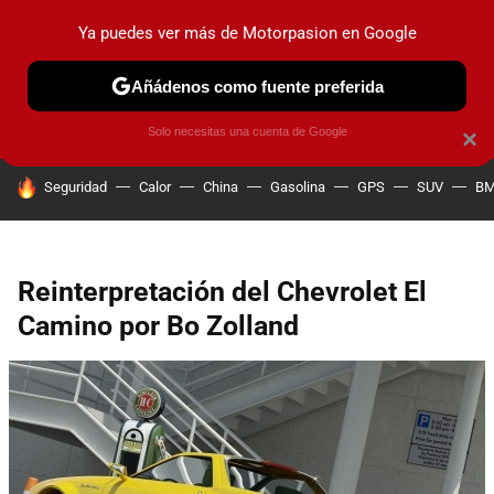
Ya puedes ver más de Motorpasion en Google
PRUEBAS
COCHES ELÉCTRICOS
OBSERVATORIO
F1
Añádenos como fuente preferida
Solo necesitas una cuenta de Google
×
HOY SE HABLA DE
Seguridad
Calor
China
Gasolina
GPS
SUV
B
Reinterpretación del Chevrolet El
Camino por Bo Zolland