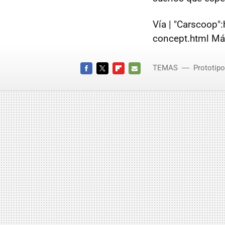
Vía | "Carscoop"
concept.html Má
TEMAS
Prototip
FACEBOOK
TWITTER
FLIPBOARD
E-
MAIL