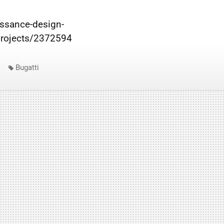
issance-design-
projects/2372594
Bugatti