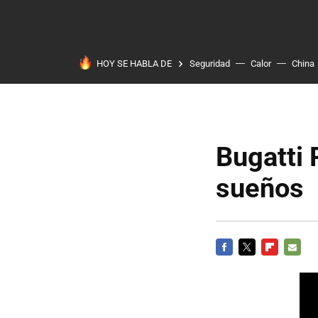
HOY SE HABLA DE
Seguridad
Calor
China
Bugatti 
sueños
FACEBOOK
TWITTER
FLIPBOARD
E-
MAIL