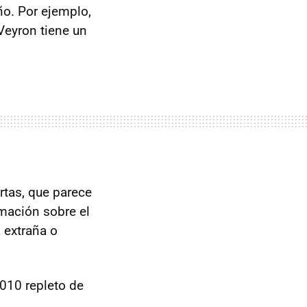
o. Por ejemplo,
 Veyron tiene un
ertas, que parece
rmación sobre el
 extraña o
010 repleto de