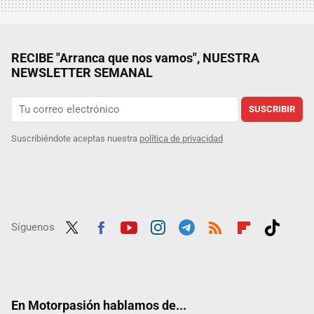
RECIBE "Arranca que nos vamos", NUESTRA
NEWSLETTER SEMANAL
SUSCRIBIR
Suscribiéndote aceptas nuestra
política de privacidad
Síguenos
Twit
Fac
Yout
Inst
Tele
RSS
Flip
Tikt
ter
ebo
ube
agra
gra
boar
ok
ok
m
m
d
En Motorpasión hablamos de...