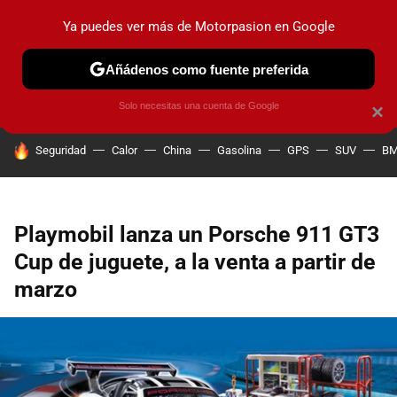
Ya puedes ver más de Motorpasion en Google
PRUEBAS
COCHES ELÉCTRICOS
OBSERVATORIO
F1
Añádenos como fuente preferida
Solo necesitas una cuenta de Google
×
HOY SE HABLA DE
Seguridad
Calor
China
Gasolina
GPS
SUV
B
Playmobil lanza un Porsche 911 GT3
Cup de juguete, a la venta a partir de
marzo