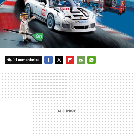
14 comentarios
FACEBOOK
TWITTER
FLIPBOARD
E-
WHATSAPP
MAIL