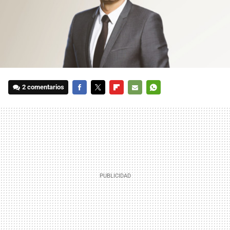
2 comentarios
FACEBOOK
TWITTER
FLIPBOARD
E-
WHATSAPP
MAIL