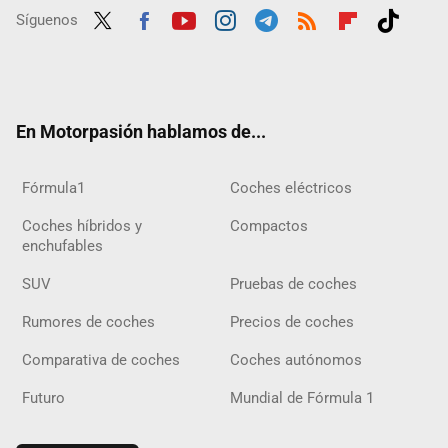
Síguenos
Twit
Fac
Yout
Inst
Tele
RSS
Flip
Tikt
ter
ebo
ube
agra
gra
boar
ok
ok
m
m
d
En Motorpasión hablamos de...
Fórmula1
Coches eléctricos
Coches híbridos y
Compactos
enchufables
SUV
Pruebas de coches
Rumores de coches
Precios de coches
Comparativa de coches
Coches autónomos
Futuro
Mundial de Fórmula 1