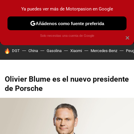
Ya puedes ver más de Motorpasion en Google
MENÚ
NUEVO
Añádenos como fuente preferida
PRUEBAS
COCHES ELÉCTRICOS
OBSERVATORIO
F1
Solo necesitas una cuenta de Google
×
HOY SE HABLA DE
DGT
China
Gasolina
Xiaomi
Mercedes-Benz
Peug
Olivier Blume es el nuevo presidente
de Porsche