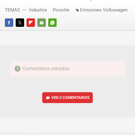
TEMAS
Industria
Porsche
Emisiones Volkswagen
FACEBOOK
TWITTER
FLIPBOARD
E-
WHATSAPP
MAIL
Comentarios cerrados
VER
2 COMENTARIOS