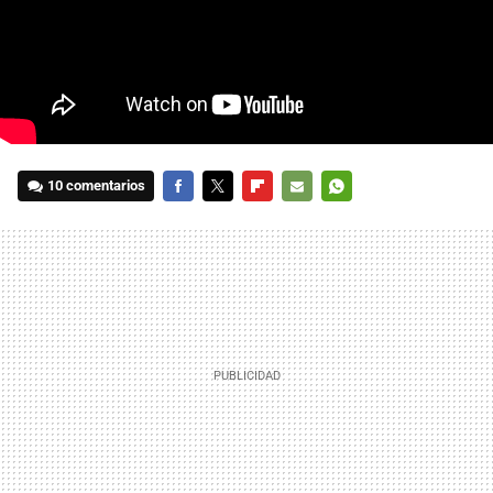
10 comentarios
FACEBOOK
TWITTER
FLIPBOARD
E-
WHATSAPP
MAIL