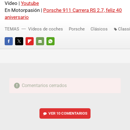
Vídeo |
Youtube
En Motorpasión |
Porsche 911 Carrera RS 2.7, feliz 40
aniversario
TEMAS
Vídeos de coches
Porsche
Clásicos
Classi
FACEBOOK
TWITTER
FLIPBOARD
E-
WHATSAPP
MAIL
Comentarios cerrados
VER
10 COMENTARIOS