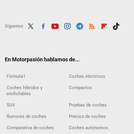
Síguenos
Twit
Fac
Yout
Inst
Tele
RSS
Flip
Tikt
ter
ebo
ube
agra
gra
boar
ok
ok
m
m
d
En Motorpasión hablamos de...
Fórmula1
Coches eléctricos
Coches híbridos y
Compactos
enchufables
SUV
Pruebas de coches
Rumores de coches
Precios de coches
Comparativa de coches
Coches autónomos