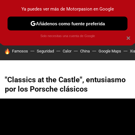
Ya puedes ver más de Motorpasion en Google
PRUEBAS
COCHES ELÉCTRICOS
OBSERVATORIO
F1
Añádenos como fuente preferida
Solo necesitas una cuenta de Google
×
HOY SE HABLA DE
Famosos
Seguridad
Calor
China
Google Maps
Xi
"Classics at the Castle", entusiasmo
por los Porsche clásicos