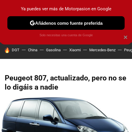
Ya puedes ver más de Motorpasion en Google
PRUEBAS
COCHES ELÉCTRICOS
OBSERVATORIO
F1
Añádenos como fuente preferida
Solo necesitas una cuenta de Google
×
HOY SE HABLA DE
DGT
China
Gasolina
Xiaomi
Mercedes-Benz
Peug
Peugeot 807, actualizado, pero no se
lo digáis a nadie