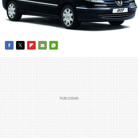
FACEBOOK
TWITTER
FLIPBOARD
E-
WHATSAPP
MAIL