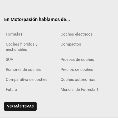
ter
ebo
ube
agra
gra
boar
ok
ok
m
m
d
En Motorpasión hablamos de...
Fórmula1
Coches eléctricos
Coches híbridos y
Compactos
enchufables
SUV
Pruebas de coches
Rumores de coches
Precios de coches
Comparativa de coches
Coches autónomos
Futuro
Mundial de Fórmula 1
VER MÁS TEMAS