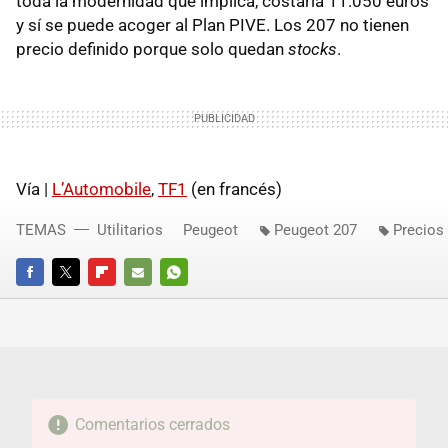
toda la modernidad que implica, costaría 11.050 euros
y sí se puede acoger al Plan
PIVE
. Los 207 no tienen
precio definido porque solo quedan
stocks
.
Vía |
L’Automobile
,
TF1
(en francés)
TEMAS
Utilitarios
Peugeot
Peugeot 207
Precios
FACEBOOK
TWITTER
FLIPBOARD
E-
WHATSAPP
MAIL
Comentarios cerrados