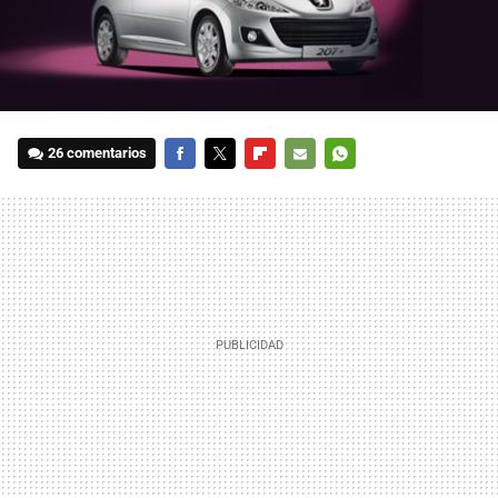
26 comentarios
FACEBOOK
TWITTER
FLIPBOARD
E-
WHATSAPP
MAIL