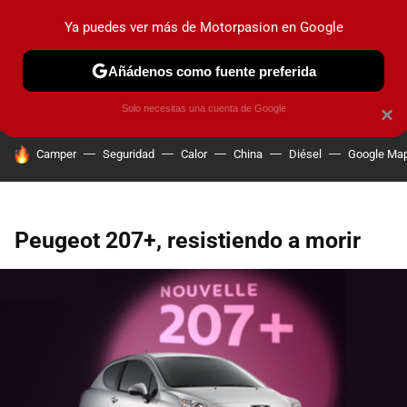
Ya puedes ver más de Motorpasion en Google
PRUEBAS
COCHES ELÉCTRICOS
OBSERVATORIO
F1
Añádenos como fuente preferida
Solo necesitas una cuenta de Google
×
HOY SE HABLA DE
Camper
Seguridad
Calor
China
Diésel
Google Ma
Peugeot 207+, resistiendo a morir