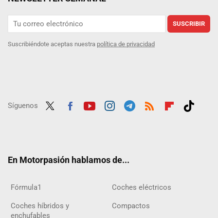
SUSCRIBIR
Suscribiéndote aceptas nuestra
política de privacidad
Síguenos
Twit
Fac
Yout
Inst
Tele
RSS
Flip
Tikt
ter
ebo
ube
agra
gra
boar
ok
ok
m
m
d
En Motorpasión hablamos de...
Fórmula1
Coches eléctricos
Coches híbridos y
Compactos
enchufables