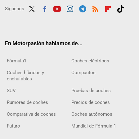
Síguenos
Twit
Fac
Yout
Inst
Tele
RSS
Flip
Tikt
ter
ebo
ube
agra
gra
boar
ok
ok
m
m
d
En Motorpasión hablamos de...
Fórmula1
Coches eléctricos
Coches híbridos y
Compactos
enchufables
SUV
Pruebas de coches
Rumores de coches
Precios de coches
Comparativa de coches
Coches autónomos
Futuro
Mundial de Fórmula 1