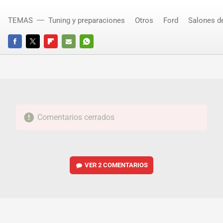
TEMAS
Tuning y preparaciones
Otros
Ford
Salones d
FACEBOOK
TWITTER
FLIPBOARD
E-
WHATSAPP
MAIL
Comentarios cerrados
VER
2 COMENTARIOS