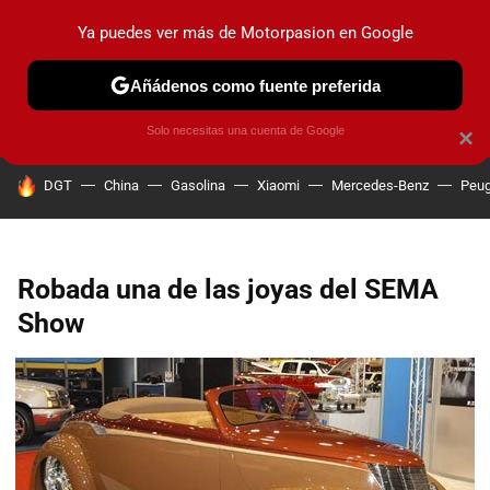
Ya puedes ver más de Motorpasion en Google
PRUEBAS
COCHES ELÉCTRICOS
OBSERVATORIO
F1
Añádenos como fuente preferida
Solo necesitas una cuenta de Google
×
HOY SE HABLA DE
DGT
China
Gasolina
Xiaomi
Mercedes-Benz
Peug
Robada una de las joyas del SEMA
Show