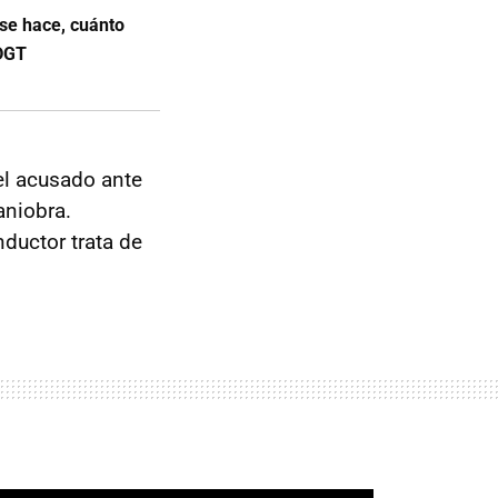
 se hace, cuánto
 DGT
el acusado ante
aniobra.
ductor trata de