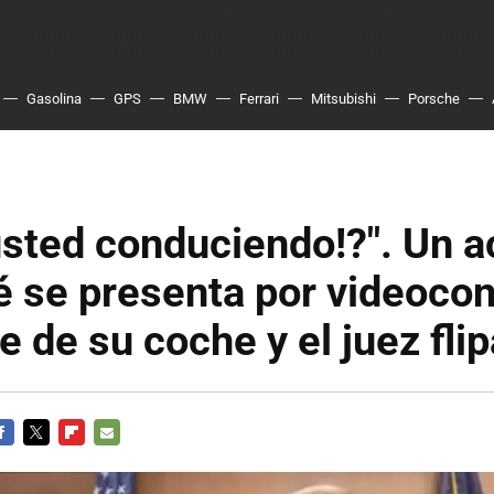
Gasolina
GPS
BMW
Ferrari
Mitsubishi
Porsche
usted conduciendo!?". Un 
é se presenta por videoco
e de su coche y el juez flip
ACEBOOK
TWITTER
FLIPBOARD
E-
MAIL