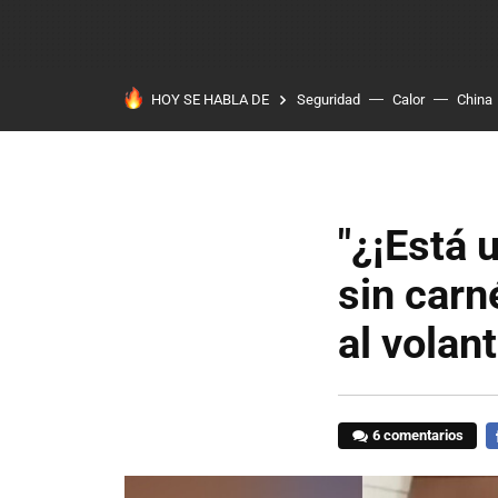
HOY SE HABLA DE
Seguridad
Calor
China
"¿¡Está 
sin carn
al volant
6 comentarios
F