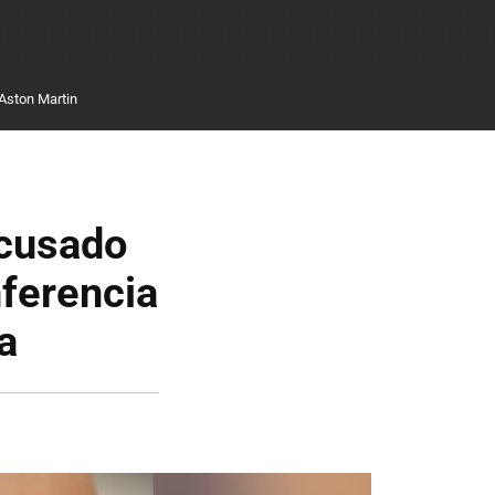
Aston Martin
acusado
nferencia
a