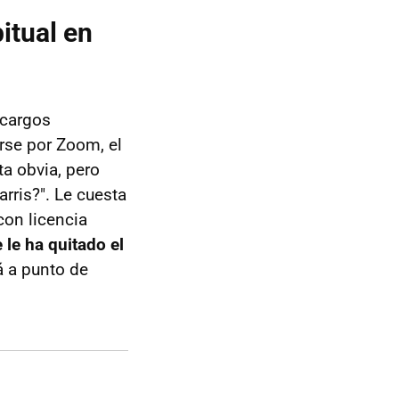
itual en
 cargos
rse por Zoom, el
a obvia, pero
rris?". Le cuesta
con licencia
 le ha quitado el
á a punto de