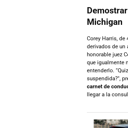
Demostrar 
Michigan
Corey Harris, de 
derivados de un 
honorable juez C
que igualmente n
entenderlo. “Qui
suspendida?", pr
carnet de condu
llegar a la consu