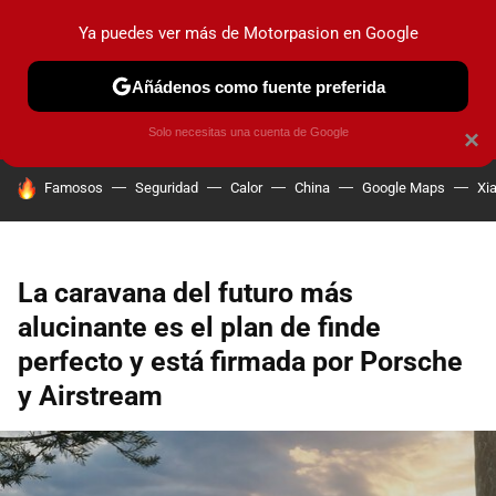
Ya puedes ver más de Motorpasion en Google
PRUEBAS
COCHES ELÉCTRICOS
OBSERVATORIO
F1
Añádenos como fuente preferida
Solo necesitas una cuenta de Google
×
HOY SE HABLA DE
Famosos
Seguridad
Calor
China
Google Maps
Xi
La caravana del futuro más
alucinante es el plan de finde
perfecto y está firmada por Porsche
y Airstream