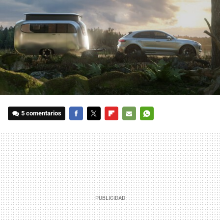
5 comentarios
FACEBOOK
TWITTER
FLIPBOARD
E-
WHATSAPP
MAIL