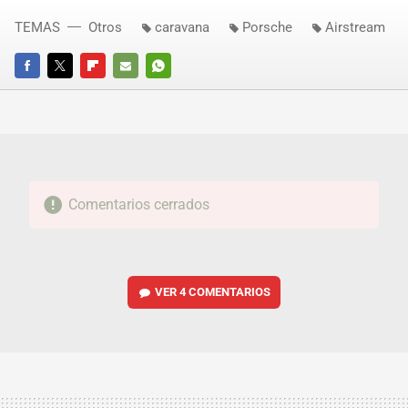
TEMAS
Otros
caravana
Porsche
Airstream
FACEBOOK
TWITTER
FLIPBOARD
E-
WHATSAPP
MAIL
Comentarios cerrados
VER
4 COMENTARIOS