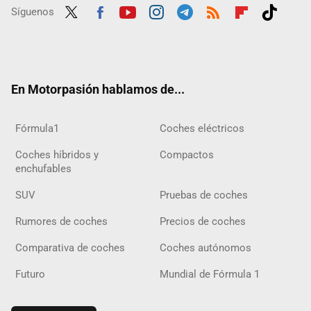
Síguenos
Twit
Fac
Yout
Inst
Tele
RSS
Flip
Tikt
ter
ebo
ube
agra
gra
boar
ok
ok
m
m
d
En Motorpasión hablamos de...
Fórmula1
Coches eléctricos
Coches híbridos y
Compactos
enchufables
SUV
Pruebas de coches
Rumores de coches
Precios de coches
Comparativa de coches
Coches autónomos
Futuro
Mundial de Fórmula 1