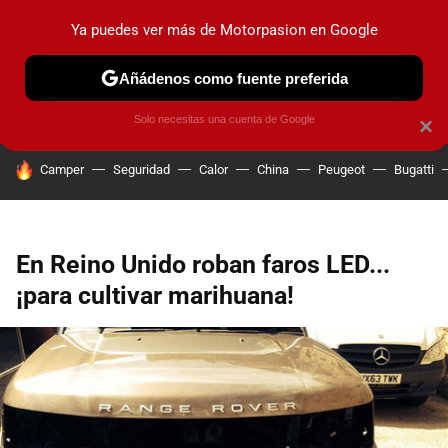
Ya puedes ver más de Motorpasion en Google
PRUEBAS
COCHES ELÉCTRICOS
OBSERVATORIO
F1
Añádenos como fuente preferida
Solo necesitas una cuenta de Google
×
HOY SE HABLA DE
Camper
Seguridad
Calor
China
Peugeot
Bugatti
En Reino Unido roban faros LED...
¡para cultivar marihuana!