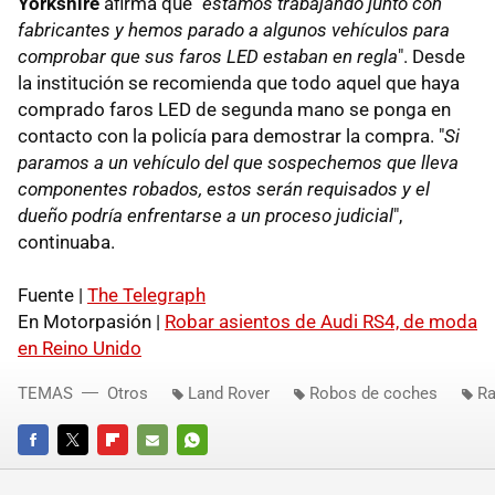
Yorkshire
afirma que "
estamos trabajando junto con
fabricantes y hemos parado a algunos vehículos para
comprobar que sus faros LED estaban en regla
". Desde
la institución se recomienda que todo aquel que haya
comprado faros LED de segunda mano se ponga en
contacto con la policía para demostrar la compra. "
Si
paramos a un vehículo del que sospechemos que lleva
componentes robados, estos serán requisados y el
dueño podría enfrentarse a un proceso judicial
",
continuaba.
Fuente |
The Telegraph
En Motorpasión |
Robar asientos de Audi RS4, de moda
en Reino Unido
TEMAS
Otros
Land Rover
Robos de coches
Ra
FACEBOOK
TWITTER
FLIPBOARD
E-
WHATSAPP