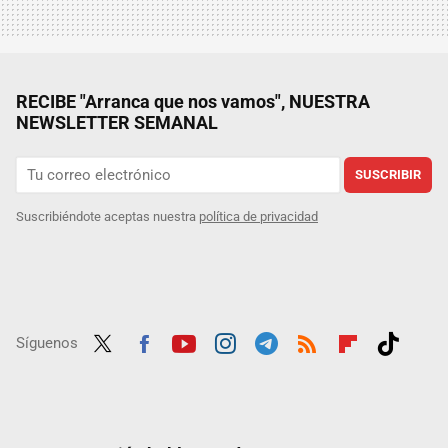
RECIBE "Arranca que nos vamos", NUESTRA
NEWSLETTER SEMANAL
SUSCRIBIR
Suscribiéndote aceptas nuestra
política de privacidad
Síguenos
Twit
Fac
Yout
Inst
Tele
RSS
Flip
Tikt
ter
ebo
ube
agra
gra
boar
ok
ok
m
m
d