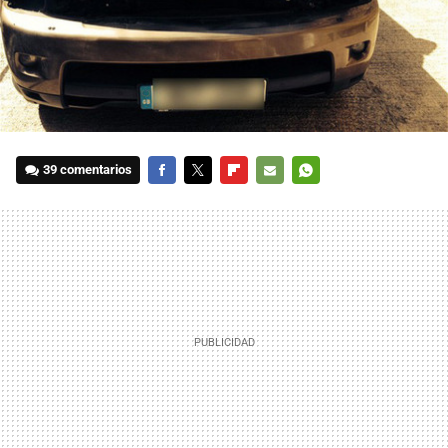
39 comentarios
FACEBOOK
TWITTER
FLIPBOARD
E-
WHATSAPP
MAIL