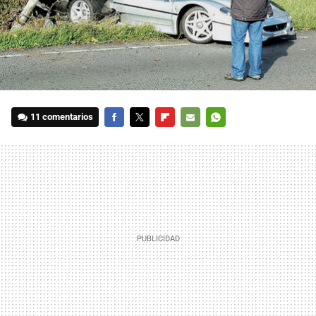
11 comentarios
FACEBOOK
TWITTER
FLIPBOARD
E-
WHATSAPP
MAIL