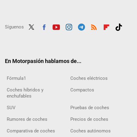
Síguenos
Twit
Fac
Yout
Inst
Tele
RSS
Flip
Tikt
ter
ebo
ube
agra
gra
boar
ok
ok
m
m
d
En Motorpasión hablamos de...
Fórmula1
Coches eléctricos
Coches híbridos y
Compactos
enchufables
SUV
Pruebas de coches
Rumores de coches
Precios de coches
Comparativa de coches
Coches autónomos