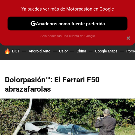
Ya puedes ver más de Motorpasion en Google
PRUEBAS
COCHES ELÉCTRICOS
OBSERVATORIO
F1
Añádenos como fuente preferida
Solo necesitas una cuenta de Google
×
HOY SE HABLA DE
DGT
Android Auto
Calor
China
Google Maps
Pors
Dolorpasión™: El Ferrari F50
abrazafarolas