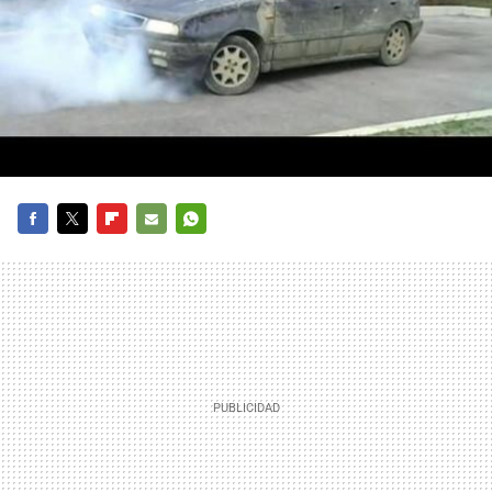
FACEBOOK
TWITTER
FLIPBOARD
E-
WHATSAPP
MAIL