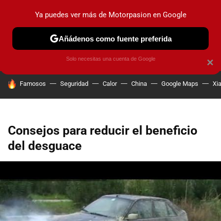
Ya puedes ver más de Motorpasion en Google
PRUEBAS
COCHES ELÉCTRICOS
OBSERVATORIO
F1
Añádenos como fuente preferida
Solo necesitas una cuenta de Google
×
HOY SE HABLA DE
Famosos
Seguridad
Calor
China
Google Maps
Xi
Consejos para reducir el beneficio
del desguace