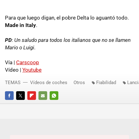
Para que luego digan, el pobre Delta lo aguantó todo.
Made in Italy
.
PD
: Un saludo para todos los italianos que no se llamen
Mario o Luigi
.
Vía |
Carscoop
Vídeo |
Youtube
TEMAS
Vídeos de coches
Otros
Fiabilidad
Lanci
FACEBOOK
TWITTER
FLIPBOARD
E-
WHATSAPP
MAIL