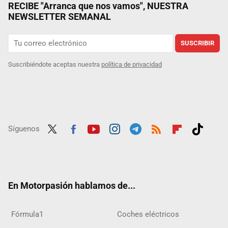
RECIBE "Arranca que nos vamos", NUESTRA
NEWSLETTER SEMANAL
SUSCRIBIR
Suscribiéndote aceptas nuestra
política de privacidad
Síguenos
Twit
Fac
Yout
Inst
Tele
RSS
Flip
Tikt
ter
ebo
ube
agra
gra
boar
ok
ok
m
m
d
En Motorpasión hablamos de...
Fórmula1
Coches eléctricos