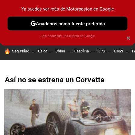
Ya puedes ver más de Motorpasion en Google
PRUEBAS
COCHES ELÉCTRICOS
OBSERVATORIO
F1
Añádenos como fuente preferida
Solo necesitas una cuenta de Google
×
HOY SE HABLA DE
Seguridad
Calor
China
Gasolina
GPS
BMW
F
Así no se estrena un Corvette