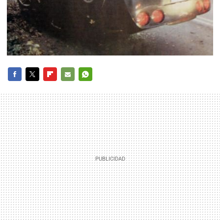
FACEBOOK
TWITTER
FLIPBOARD
E-
WHATSAPP
MAIL