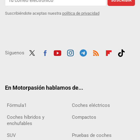
SUSCRIBIR
Suscribiéndote aceptas nuestra
política de privacidad
Síguenos
Twit
Fac
Yout
Inst
Tele
RSS
Flip
Tikt
ter
ebo
ube
agra
gra
boar
ok
ok
m
m
d
En Motorpasión hablamos de...
Fórmula1
Coches eléctricos
Coches híbridos y
Compactos
enchufables
SUV
Pruebas de coches