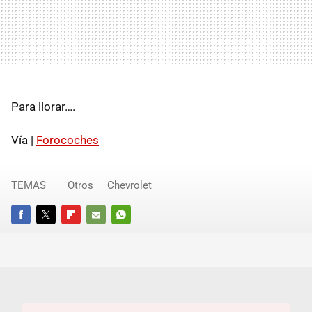
Para llorar….
Vía |
Forocoches
TEMAS
Otros
Chevrolet
FACEBOOK
TWITTER
FLIPBOARD
E-
WHATSAPP
MAIL