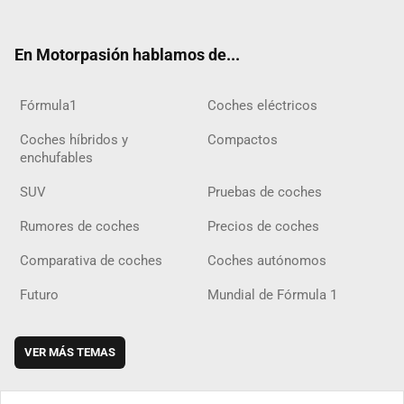
ter
ebo
ube
agra
gra
boar
ok
ok
m
m
d
En Motorpasión hablamos de...
Fórmula1
Coches eléctricos
Coches híbridos y
Compactos
enchufables
SUV
Pruebas de coches
Rumores de coches
Precios de coches
Comparativa de coches
Coches autónomos
Futuro
Mundial de Fórmula 1
VER MÁS TEMAS