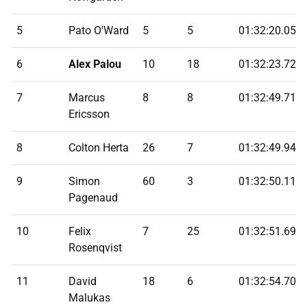
5
Pato O'Ward
5
5
01:32:20.053
6
Alex Palou
10
18
01:32:23.723
7
Marcus
8
8
01:32:49.717
Ericsson
8
Colton Herta
26
7
01:32:49.946
9
Simon
60
3
01:32:50.112
Pagenaud
10
Felix
7
25
01:32:51.695
Rosenqvist
11
David
18
6
01:32:54.709
Malukas