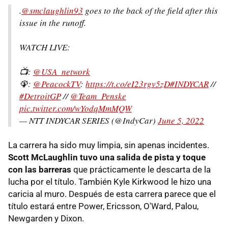
.
@smclaughlin93
goes to the back of the field after this
issue in the runoff.
WATCH LIVE:
📺:
@USA_network
🦚:
@PeacockTV
:
https://t.co/eI23rgv5zD
#INDYCAR
//
#DetroitGP
//
@Team_Penske
pic.twitter.com/wYodqMmMQW
— NTT INDYCAR SERIES (@IndyCar)
June 5, 2022
La carrera ha sido muy limpia, sin apenas incidentes.
Scott McLaughlin tuvo una salida de pista y toque
con las barreras
que prácticamente le descarta de la
lucha por el título. También Kyle Kirkwood le hizo una
caricia al muro. Después de esta carrera parece que el
título estará entre Power, Ericsson, O'Ward, Palou,
Newgarden y Dixon.