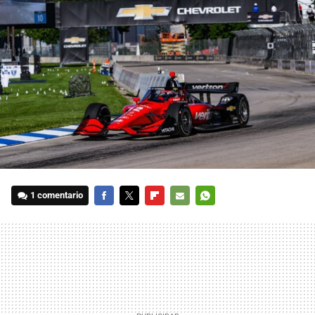
1 comentario
FACEBOOK
TWITTER
FLIPBOARD
E-
WHATSAPP
MAIL