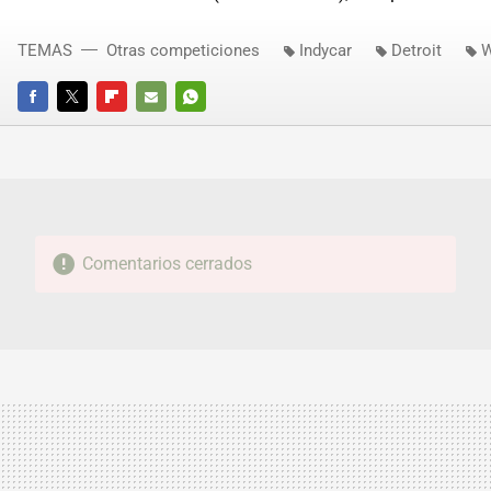
TEMAS
Otras competiciones
Indycar
Detroit
W
FACEBOOK
TWITTER
FLIPBOARD
E-
WHATSAPP
MAIL
Comentarios cerrados