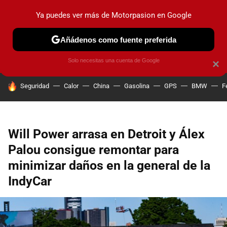
Ya puedes ver más de Motorpasion en Google
PRUEBAS
COCHES ELÉCTRICOS
OBSERVATORIO
F1
Añádenos como fuente preferida
Solo necesitas una cuenta de Google
×
HOY SE HABLA DE
Seguridad
Calor
China
Gasolina
GPS
BMW
F
Will Power arrasa en Detroit y Álex
Palou consigue remontar para
minimizar daños en la general de la
IndyCar