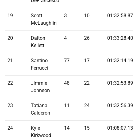
DeFrancesco
19
Scott
3
10
01:32:58.872
McLaughlin
20
Dalton
4
26
01:33:28.402
Kellett
21
Santino
77
17
01:32:14.190
Ferrucci
22
Jimmie
48
22
01:32:53.894
Johnson
23
Tatiana
11
24
01:32:56.390
Calderon
24
Kyle
14
15
01:08:07.132
Kirkwood