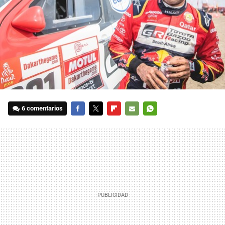
6 comentarios
FACEBOOK
TWITTER
FLIPBOARD
E-
WHATSAPP
MAIL