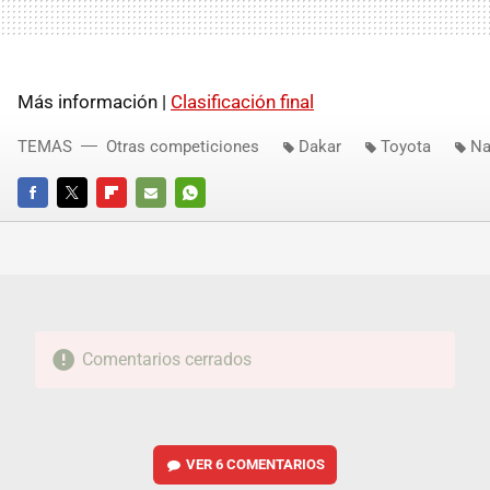
Más información |
Clasificación final
TEMAS
Otras competiciones
Dakar
Toyota
Na
FACEBOOK
TWITTER
FLIPBOARD
E-
WHATSAPP
MAIL
Comentarios cerrados
VER
6 COMENTARIOS