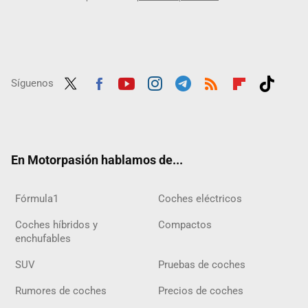
Síguenos
Twit
Fac
Yout
Inst
Tele
RSS
Flip
Tikt
ter
ebo
ube
agra
gra
boar
ok
ok
m
m
d
En Motorpasión hablamos de...
Fórmula1
Coches eléctricos
Coches híbridos y
Compactos
enchufables
SUV
Pruebas de coches
Rumores de coches
Precios de coches