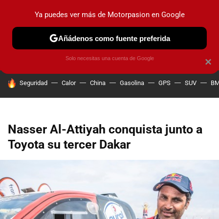
Ya puedes ver más de Motorpasion en Google
PRUEBAS
COCHES ELÉCTRICOS
OBSERVATORIO
F1
Añádenos como fuente preferida
Solo necesitas una cuenta de Google
×
HOY SE HABLA DE
Seguridad
Calor
China
Gasolina
GPS
SUV
B
Nasser Al-Attiyah conquista junto a
Toyota su tercer Dakar