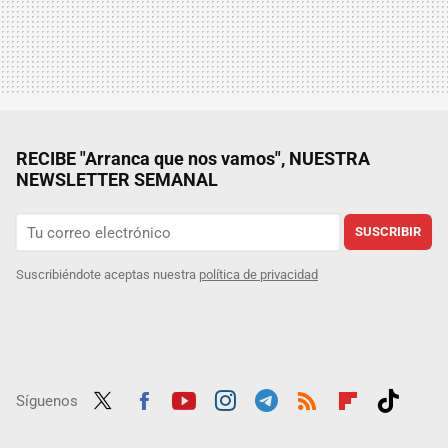
RECIBE "Arranca que nos vamos", NUESTRA
NEWSLETTER SEMANAL
SUSCRIBIR
Suscribiéndote aceptas nuestra
política de privacidad
Síguenos
Twit
Fac
Yout
Inst
Tele
RSS
Flip
Tikt