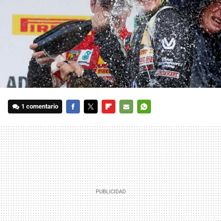
1 comentario
FACEBOOK
TWITTER
FLIPBOARD
E-
WHATSAPP
MAIL