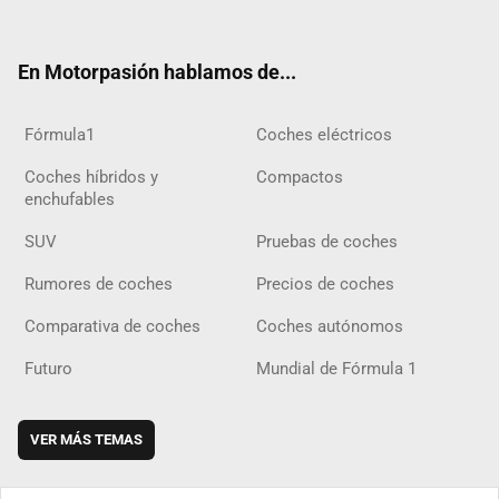
ter
ebo
ube
agra
gra
boar
ok
ok
m
m
d
En Motorpasión hablamos de...
Fórmula1
Coches eléctricos
Coches híbridos y
Compactos
enchufables
SUV
Pruebas de coches
Rumores de coches
Precios de coches
Comparativa de coches
Coches autónomos
Futuro
Mundial de Fórmula 1
VER MÁS TEMAS