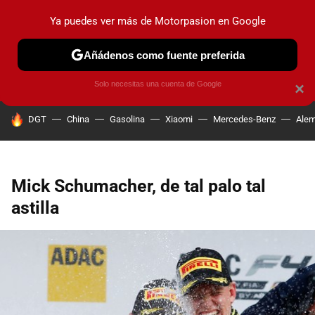
Ya puedes ver más de Motorpasion en Google
PRUEBAS
COCHES ELÉCTRICOS
OBSERVATORIO
F1
Añádenos como fuente preferida
Solo necesitas una cuenta de Google
×
HOY SE HABLA DE
DGT
China
Gasolina
Xiaomi
Mercedes-Benz
Alem
Mick Schumacher, de tal palo tal
astilla