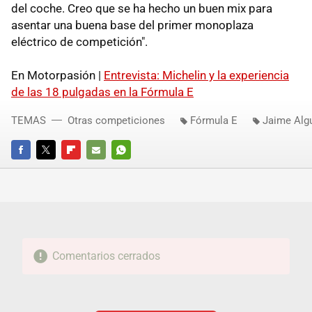
del coche. Creo que se ha hecho un buen mix para
asentar una buena base del primer monoplaza
eléctrico de competición".
En Motorpasión |
Entrevista: Michelin y la experiencia
de las 18 pulgadas en la Fórmula E
TEMAS
Otras competiciones
Fórmula E
Jaime Alg
FACEBOOK
TWITTER
FLIPBOARD
E-
WHATSAPP
MAIL
Comentarios cerrados