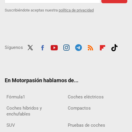
Suscribiéndote aceptas nuestra
política de privacidad
Síguenos
Twit
Fac
Yout
Inst
Tele
RSS
Flip
Tikt
ter
ebo
ube
agra
gra
boar
ok
ok
m
m
d
En Motorpasión hablamos de...
Fórmula1
Coches eléctricos
Coches híbridos y
Compactos
enchufables
SUV
Pruebas de coches