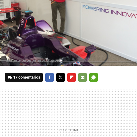
17 comentarios
FACEBOOK
TWITTER
FLIPBOARD
E-
WHATSAPP
MAIL