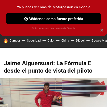
Ya puedes ver más de Motorpasion en Google
PRUEBAS
COCHES ELÉCTRICOS
OBSERVATORIO
F1
Añádenos como fuente preferida
Solo necesitas una cuenta de Google
×
HOY SE HABLA DE
Camper
Seguridad
Calor
China
Diésel
Google Ma
Jaime Alguersuari: La Fórmula E
desde el punto de vista del piloto