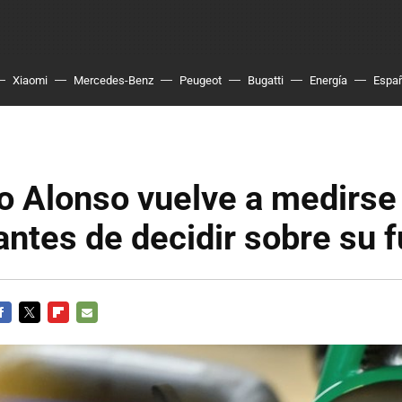
Xiaomi
Mercedes-Benz
Peugeot
Bugatti
Energía
Espa
o Alonso vuelve a medirse
antes de decidir sobre su f
ACEBOOK
TWITTER
FLIPBOARD
E-
MAIL