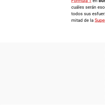
Fórmula 1
en
bu
cuáles serán eso
todos sus esfue
mitad de la
Supe