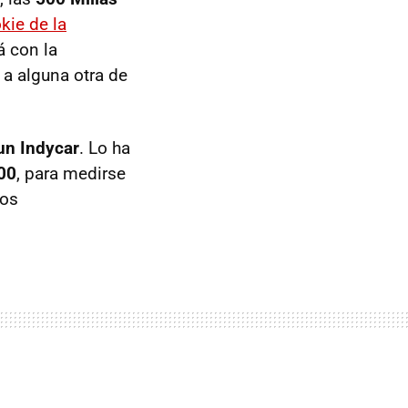
kie de la
á con la
 a alguna otra de
 un Indycar
. Lo ha
00
, para medirse
mos