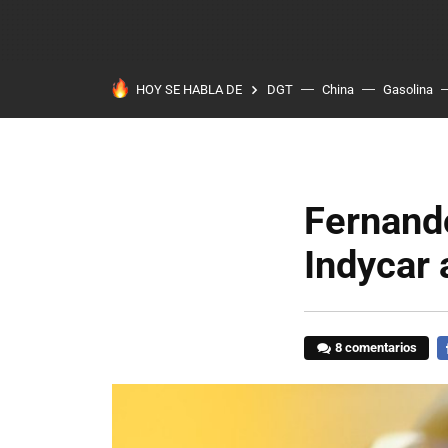
HOY SE HABLA DE
DGT
China
Gasolina
Fernand
Indycar 
8 comentarios
F