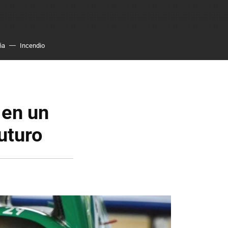
ña
Incendio
 en un
uturo