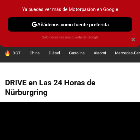
Ya puedes ver más de Motorpasion en Google
PRUEBAS
COCHES ELÉCTRICOS
OBSERVATORIO
F1
Añádenos como fuente preferida
Solo necesitas una cuenta de Google
×
HOY SE HABLA DE
DGT
China
Diésel
Gasolina
Xiaomi
Mercedes-Be
DRIVE en Las 24 Horas de
Nürburgring