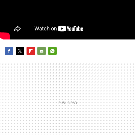
FACEBOOK
TWITTER
FLIPBOARD
E-
WHATSAPP
MAIL