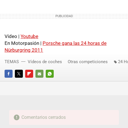
Vídeo |
Youtube
En Motorpasión |
Porsche gana las 24 horas de
Nürburgring 2011
TEMAS
Vídeos de coches
Otras competiciones
24 H
FACEBOOK
TWITTER
FLIPBOARD
E-
WHATSAPP
MAIL
Comentarios cerrados