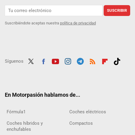
SUSCRIBIR
Suscribiéndote aceptas nuestra
política de privacidad
Síguenos
Twit
Fac
Yout
Inst
Tele
RSS
Flip
Tikt
ter
ebo
ube
agra
gra
boar
ok
ok
m
m
d
En Motorpasión hablamos de...
Fórmula1
Coches eléctricos
Coches híbridos y
Compactos
enchufables