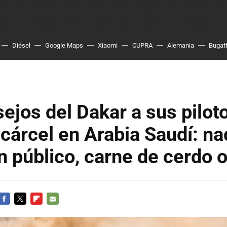
Diésel
Google Maps
Xiaomi
CUPRA
Alemania
Bugatt
ejos del Dakar a sus pilot
a cárcel en Arabia Saudí: n
n público, carne de cerdo o
FACEBOOK
TWITTER
FLIPBOARD
E-
MAIL