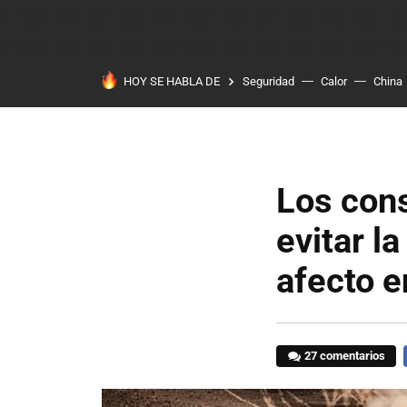
HOY SE HABLA DE
Seguridad
Calor
China
Los cons
evitar l
afecto e
27 comentarios