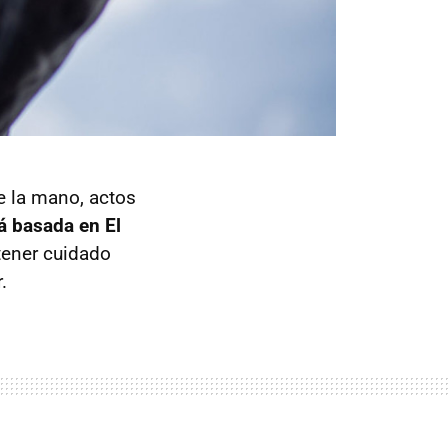
e la mano, actos
tá basada en El
 tener cuidado
.