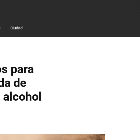
i
Ciudad
os para
ada de
 alcohol