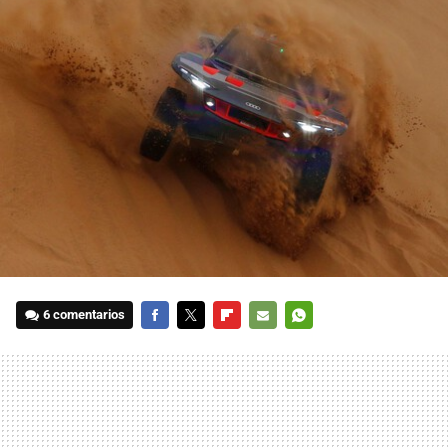
6 comentarios
FACEBOOK
TWITTER
FLIPBOARD
E-
WHATSAPP
MAIL