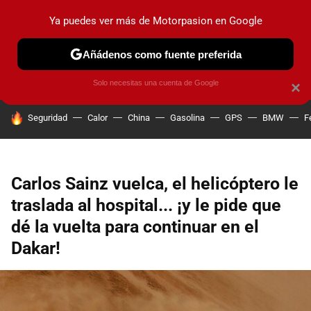
Ya puedes ver más de Motorpasion en Google
PRUEBAS
COCHES ELÉCTRICOS
OBSERVATORIO
F1
Añádenos como fuente preferida
Solo necesitas una cuenta de Google
×
HOY SE HABLA DE
Seguridad
Calor
China
Gasolina
GPS
BMW
F
Carlos Sainz vuelca, el helicóptero le
traslada al hospital... ¡y le pide que
dé la vuelta para continuar en el
Dakar!