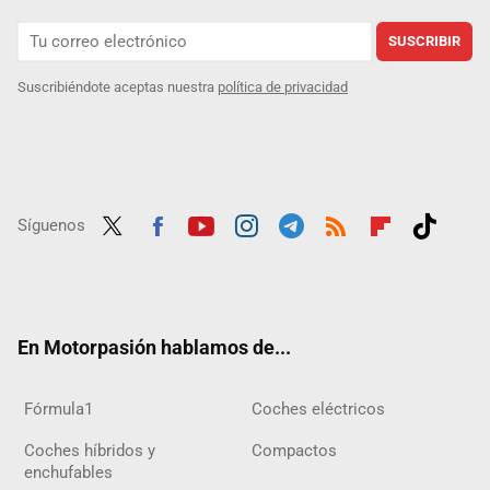
SUSCRIBIR
Suscribiéndote aceptas nuestra
política de privacidad
Síguenos
Twit
Fac
Yout
Inst
Tele
RSS
Flip
Tikt
ter
ebo
ube
agra
gra
boar
ok
ok
m
m
d
En Motorpasión hablamos de...
Fórmula1
Coches eléctricos
Coches híbridos y
Compactos
enchufables