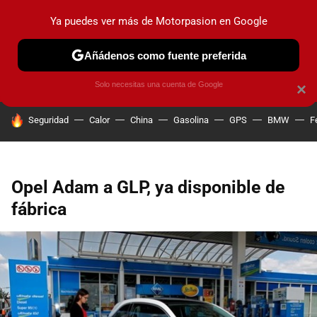
Ya puedes ver más de Motorpasion en Google
PRUEBAS
COCHES ELÉCTRICOS
OBSERVATORIO
F1
Añádenos como fuente preferida
Solo necesitas una cuenta de Google
×
HOY SE HABLA DE
Seguridad
Calor
China
Gasolina
GPS
BMW
F
Opel Adam a GLP, ya disponible de
fábrica