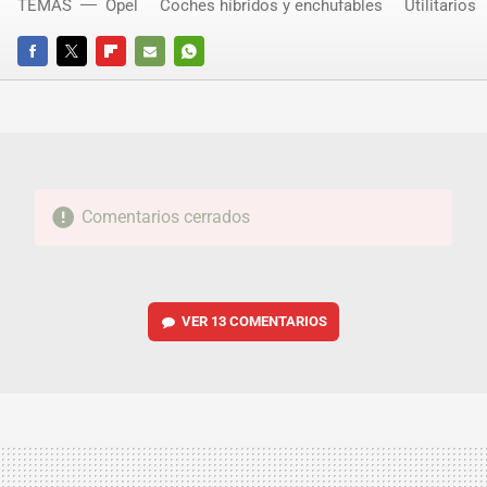
TEMAS
Opel
Coches híbridos y enchufables
Utilitarios
FACEBOOK
TWITTER
FLIPBOARD
E-
WHATSAPP
MAIL
Comentarios cerrados
VER
13 COMENTARIOS