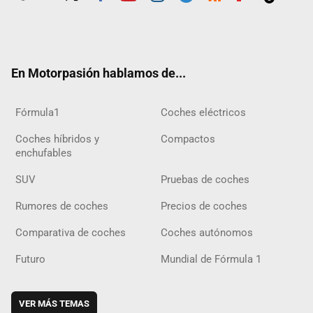
Twit
Fac
Yout
Inst
Tele
RSS
Flip
Tikt
ter
ebo
ube
agra
gra
boar
ok
ok
m
m
d
En Motorpasión hablamos de...
Fórmula1
Coches eléctricos
Coches híbridos y
Compactos
enchufables
SUV
Pruebas de coches
Rumores de coches
Precios de coches
Comparativa de coches
Coches autónomos
Futuro
Mundial de Fórmula 1
VER MÁS TEMAS