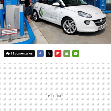
13 comentarios
FACEBOOK
TWITTER
FLIPBOARD
E-
WHATSAPP
MAIL