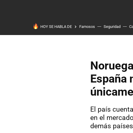
HOY SE HABLA DE
Famosos
Seguridad
Ca
Noruega 
España n
únicame
El país cuen
en el mercado
demás países