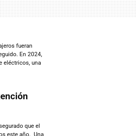
ajeros fueran
eguido. En 2024,
 eléctricos, una
xención
asegurado que el
cos este año. Una