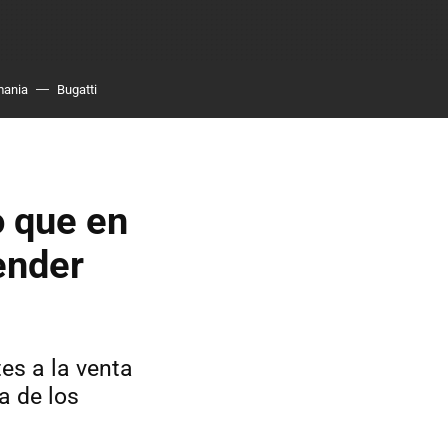
mania
Bugatti
o que en
ender
es a la venta
a de los