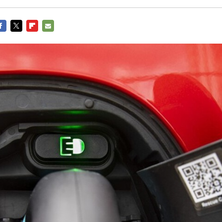
ACEBOOK
TWITTER
FLIPBOARD
E-
MAIL