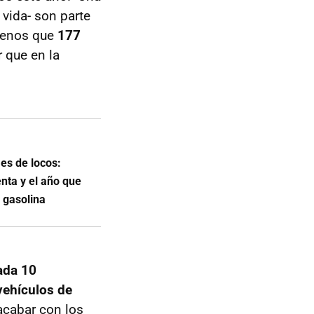
 vida- son parte
menos que
177
 que en la
 es de locos:
nta y el año que
 gasolina
ada 10
vehículos de
acabar con los