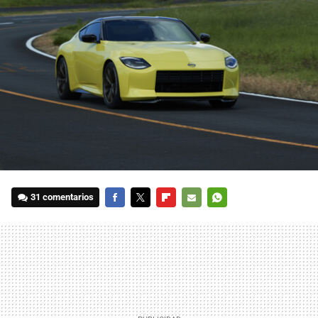
31 comentarios
FACEBOOK
TWITTER
FLIPBOARD
E-
WHATSAPP
MAIL