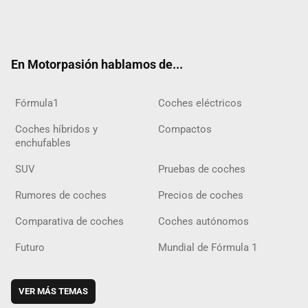
Twit
Fac
Yout
Inst
Tele
RSS
Flip
Tikt
ter
ebo
ube
agra
gra
boar
ok
ok
m
m
d
En Motorpasión hablamos de...
Fórmula1
Coches eléctricos
Coches híbridos y
Compactos
enchufables
SUV
Pruebas de coches
Rumores de coches
Precios de coches
Comparativa de coches
Coches autónomos
Futuro
Mundial de Fórmula 1
VER MÁS TEMAS