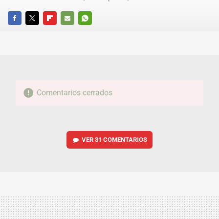
FACEBOOK
TWITTER
FLIPBOARD
E-
WHATSAPP
MAIL
Comentarios cerrados
VER
31 COMENTARIOS