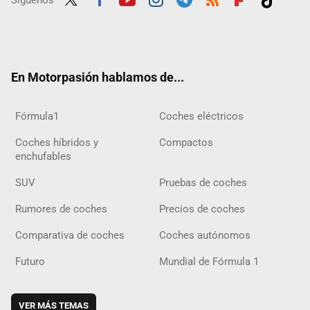
Twit
Fac
Yout
Inst
Tele
RSS
Flip
Tikt
ter
ebo
ube
agra
gra
boar
ok
ok
m
m
d
En Motorpasión hablamos de...
Fórmula1
Coches eléctricos
Coches híbridos y
Compactos
enchufables
SUV
Pruebas de coches
Rumores de coches
Precios de coches
Comparativa de coches
Coches autónomos
Futuro
Mundial de Fórmula 1
VER MÁS TEMAS