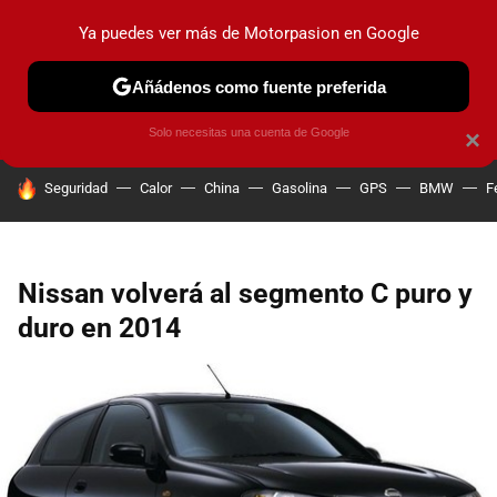
Ya puedes ver más de Motorpasion en Google
PRUEBAS
COCHES ELÉCTRICOS
OBSERVATORIO
F1
Añádenos como fuente preferida
Solo necesitas una cuenta de Google
×
HOY SE HABLA DE
Seguridad
Calor
China
Gasolina
GPS
BMW
F
Nissan volverá al segmento C puro y
duro en 2014