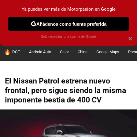
Ya puedes ver más de Motorpasion en Google
PRUEBAS
COCHES ELÉCTRICOS
OBSERVATORIO
F1
Añádenos como fuente preferida
Solo necesitas una cuenta de Google
×
HOY SE HABLA DE
DGT
Android Auto
Calor
China
Google Maps
Pors
El Nissan Patrol estrena nuevo
frontal, pero sigue siendo la misma
imponente bestia de 400 CV