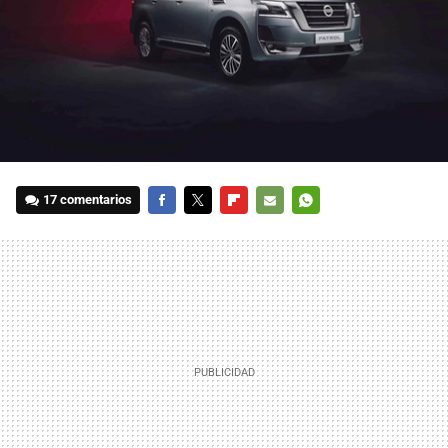
17 comentarios
FACEBOOK
TWITTER
FLIPBOARD
E-
WHATSAPP
MAIL