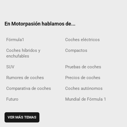
Twit
Fac
Yout
Inst
Tele
RSS
Flip
Tikt
ter
ebo
ube
agra
gra
boar
ok
ok
m
m
d
En Motorpasión hablamos de...
Fórmula1
Coches eléctricos
Coches híbridos y
Compactos
enchufables
SUV
Pruebas de coches
Rumores de coches
Precios de coches
Comparativa de coches
Coches autónomos
Futuro
Mundial de Fórmula 1
VER MÁS TEMAS