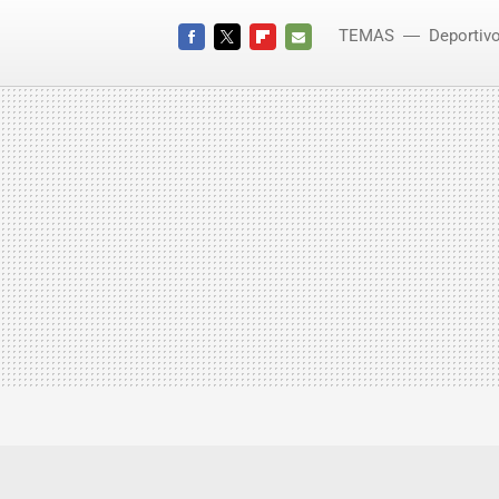
TEMAS
Deportiv
FACEBOOK
TWITTER
FLIPBOARD
E-
MAIL