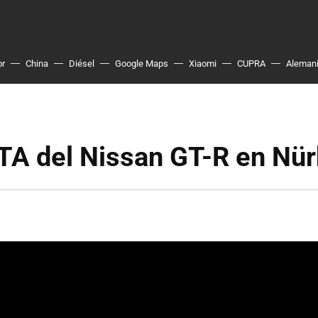
or
China
Diésel
Google Maps
Xiaomi
CUPRA
Aleman
TA del Nissan GT-R en Nür