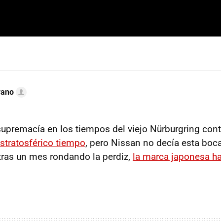
rano
supremacía en los tiempos del viejo Nürburgring conti
 estratosférico tiempo
, pero Nissan no decía esta boc
tras un mes rondando la perdiz,
la marca japonesa hac