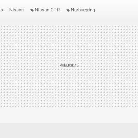
os
Nissan
Nissan GT-R
Nürburgring