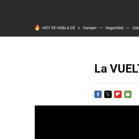
HOY SE HABLA DE
Camper
Seguridad
Cal
La VUEL
FACEBOOK
TWITTER
FLIPBOARD
E-
MAIL