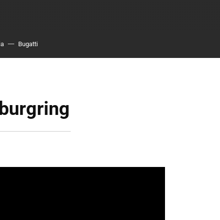
ia
Bugatti
burgring