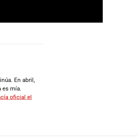
núa. En abril,
a es mía.
ía oficial el