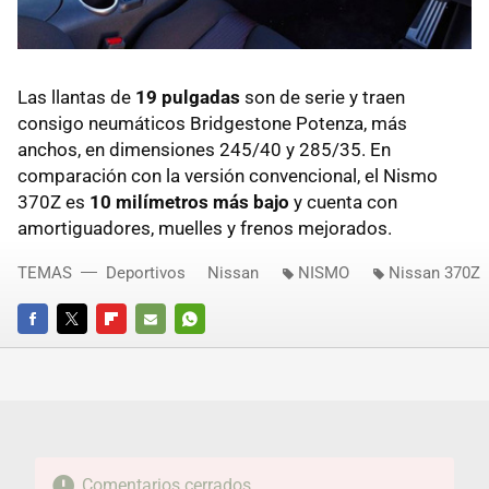
Las llantas de
19 pulgadas
son de serie y traen
consigo neumáticos Bridgestone Potenza, más
anchos, en dimensiones 245/40 y 285/35. En
comparación con la versión convencional, el Nismo
370Z es
10 milímetros más bajo
y cuenta con
amortiguadores, muelles y frenos mejorados.
TEMAS
Deportivos
Nissan
NISMO
Nissan 370Z
FACEBOOK
TWITTER
FLIPBOARD
E-
WHATSAPP
MAIL
Comentarios cerrados