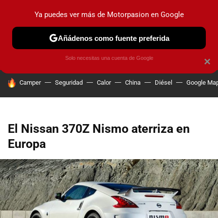
Ya puedes ver más de Motorpasion en Google
PRUEBAS
COCHES ELÉCTRICOS
OBSERVATORIO
F1
Añádenos como fuente preferida
Solo necesitas una cuenta de Google
×
HOY SE HABLA DE
Camper
Seguridad
Calor
China
Diésel
Google Ma
El Nissan 370Z Nismo aterriza en
Europa