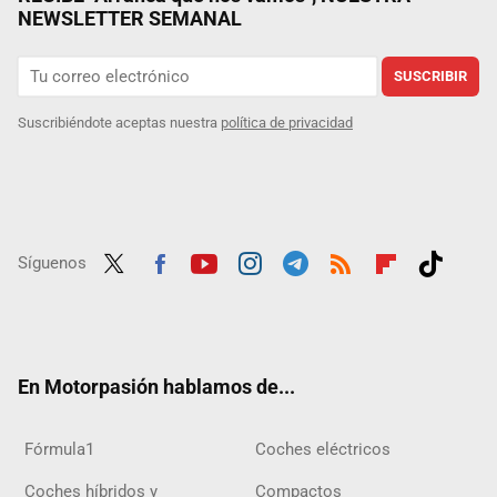
NEWSLETTER SEMANAL
SUSCRIBIR
Suscribiéndote aceptas nuestra
política de privacidad
Síguenos
Twit
Fac
Yout
Inst
Tele
RSS
Flip
Tikt
ter
ebo
ube
agra
gra
boar
ok
ok
m
m
d
En Motorpasión hablamos de...
Fórmula1
Coches eléctricos
Coches híbridos y
Compactos