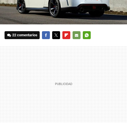
22 comentarios
FACEBOOK
TWITTER
FLIPBOARD
E-
WHATSAPP
MAIL