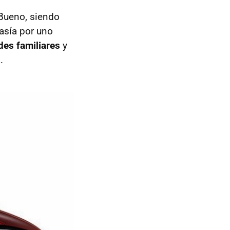
 Bueno, siendo
tasía por uno
des familiares
y
.