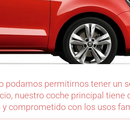
o podamos permitirnos tener un 
io, nuestro coche principal tiene 
o y comprometido con los usos fam