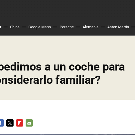
r
China
Google Maps
Porsche
Alemania
Aston Martin
pedimos a un coche para
nsiderarlo familiar?
ACEBOOK
TWITTER
FLIPBOARD
E-