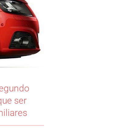
segundo
que ser
iliares