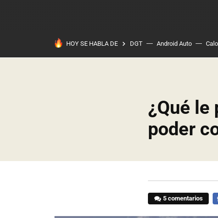
HOY SE HABLA DE
DGT
Android Auto
Calo
¿Qué le 
poder co
5 comentarios
F