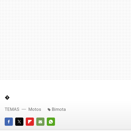
�
TEMAS
Motos
Bimota
FACEBOOK
TWITTER
FLIPBOARD
E-
WHATSAPP