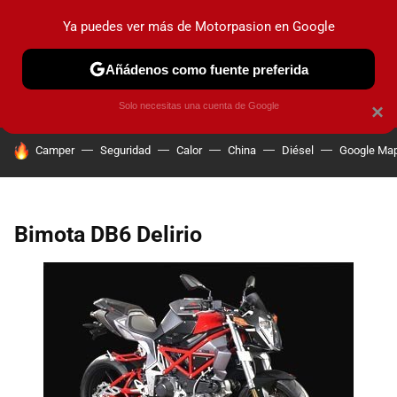
Ya puedes ver más de Motorpasion en Google
PRUEBAS
COCHES ELÉCTRICOS
OBSERVATORIO
F1
Añádenos como fuente preferida
Solo necesitas una cuenta de Google
×
HOY SE HABLA DE
Camper
Seguridad
Calor
China
Diésel
Google Ma
Bimota DB6 Delirio