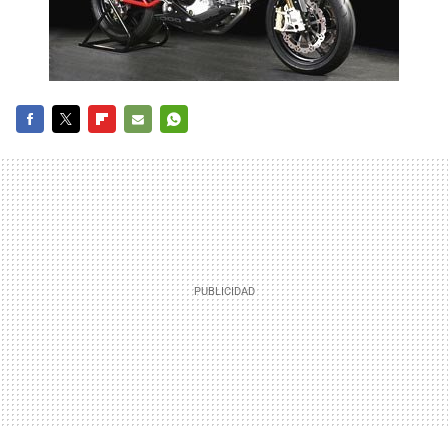
FACEBOOK
TWITTER
FLIPBOARD
E-
WHATSAPP
MAIL