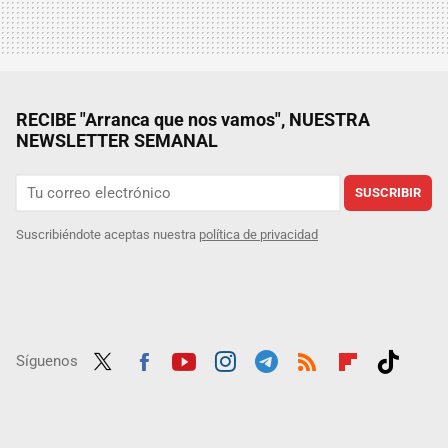
RECIBE "Arranca que nos vamos", NUESTRA
NEWSLETTER SEMANAL
SUSCRIBIR
Suscribiéndote aceptas nuestra
política de privacidad
Síguenos
Twit
Fac
Yout
Inst
Tele
RSS
Flip
Tikt
ter
ebo
ube
agra
gra
boar
ok