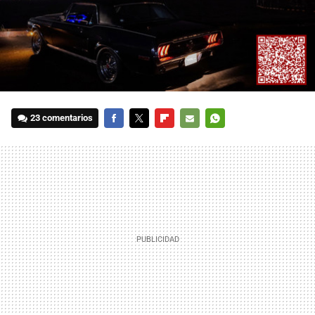
23 comentarios
FACEBOOK
TWITTER
FLIPBOARD
E-
WHATSAPP
MAIL