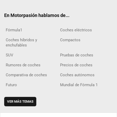
ter
ebo
ube
agra
gra
boar
ok
ok
m
m
d
En Motorpasión hablamos de...
Fórmula1
Coches eléctricos
Coches híbridos y
Compactos
enchufables
SUV
Pruebas de coches
Rumores de coches
Precios de coches
Comparativa de coches
Coches autónomos
Futuro
Mundial de Fórmula 1
VER MÁS TEMAS