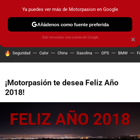
Ya puedes ver más de Motorpasion en Google
PRUEBAS
COCHES ELÉCTRICOS
OBSERVATORIO
F1
Añádenos como fuente preferida
Solo necesitas una cuenta de Google
×
HOY SE HABLA DE
Seguridad
Calor
China
Gasolina
GPS
BMW
F
¡Motorpasión te desea Feliz Año
2018!