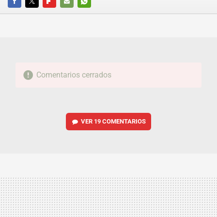
FACEBOOK
TWITTER
FLIPBOARD
E-
WHATSAPP
MAIL
Comentarios cerrados
VER
19 COMENTARIOS