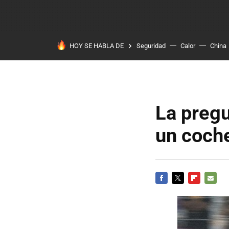
HOY SE HABLA DE
Seguridad
Calor
China
La pregu
un coche
FACEBOOK
TWITTER
FLIPBOARD
E-
MAIL