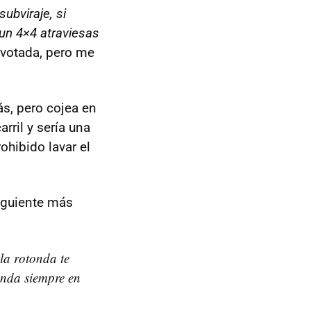
ubviraje, si
un 4×4 atraviesas
 votada, pero me
más, pero cojea en
arril y sería una
ohibido lavar el
iguiente más
la rotonda te
onda siempre en