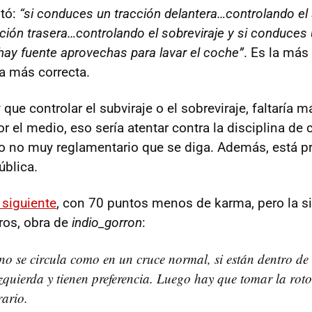
tó:
“si conduces un tracción delantera…controlando el s
ión trasera…controlando el sobreviraje y si conduces 
 hay fuente aprovechas para lavar el coche”
. Es la más
a más correcta.
 que controlar el subviraje o el sobreviraje, faltaría 
or el medio, eso sería atentar contra la disciplina de c
lgo no muy reglamentario que se diga. Además, está pr
ública.
siguiente
, con 70 puntos menos de karma, pero la s
ros, obra de
indio_gorron
:
o se circula como en un cruce normal, si están dentro de 
izquierda y tienen preferencia. Luego hay que tomar la rot
rario.