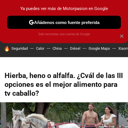
Ya puedes ver más de Motorpasion en Google
PRUEBAS
COCHES ELÉCTRICOS
OBSERVATORIO
F1
Añádenos como fuente preferida
Solo necesitas una cuenta de Google
×
HOY SE HABLA DE
Seguridad
Calor
China
Diésel
Google Maps
Xiaom
Hierba, heno o alfalfa. ¿Cvál de las III
opciones es el mejor alimento para
tv caballo?