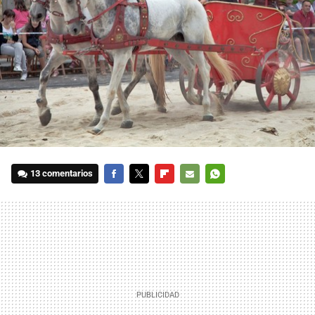
13 comentarios
FACEBOOK
TWITTER
FLIPBOARD
E-
WHATSAPP
MAIL