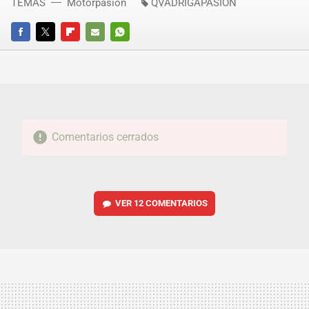
TEMAS
Motorpasión
QVADRIGAPASIÓN
FACEBOOK
TWITTER
FLIPBOARD
E-
WHATSAPP
MAIL
Comentarios cerrados
VER
12 COMENTARIOS