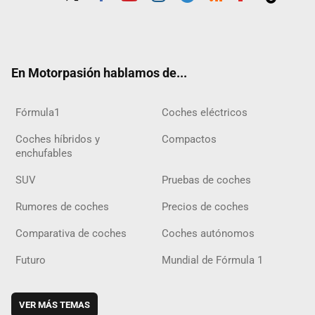
Twit
Fac
Yout
Inst
Tele
RSS
Flip
Tikt
ter
ebo
ube
agra
gra
boar
ok
ok
m
m
d
En Motorpasión hablamos de...
Fórmula1
Coches eléctricos
Coches híbridos y
Compactos
enchufables
SUV
Pruebas de coches
Rumores de coches
Precios de coches
Comparativa de coches
Coches autónomos
Futuro
Mundial de Fórmula 1
VER MÁS TEMAS