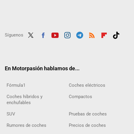
Síguenos
Twit
Fac
Yout
Inst
Tele
RSS
Flip
Tikt
ter
ebo
ube
agra
gra
boar
ok
ok
m
m
d
En Motorpasión hablamos de...
Fórmula1
Coches eléctricos
Coches híbridos y
Compactos
enchufables
SUV
Pruebas de coches
Rumores de coches
Precios de coches