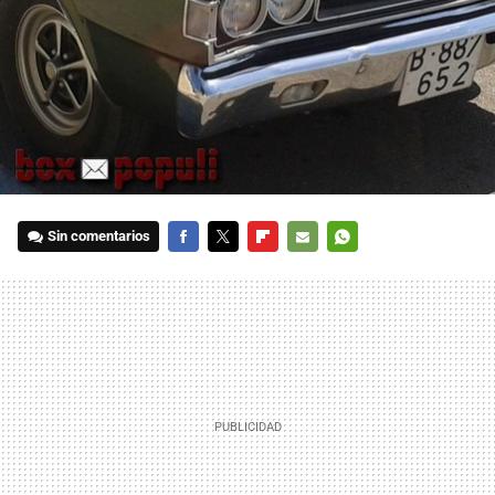
Sin comentarios
FACEBOOK
TWITTER
FLIPBOARD
E-
WHATSAPP
MAIL