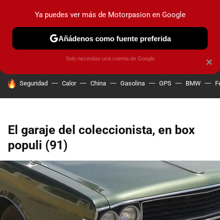
Ya puedes ver más de Motorpasion en Google
PRUEBAS
COCHES ELÉCTRICOS
OBSERVATORIO
F1
Añádenos como fuente preferida
Solo necesitas una cuenta de Google
×
HOY SE HABLA DE
Seguridad
Calor
China
Gasolina
GPS
BMW
F
El garaje del coleccionista, en box
populi (91)