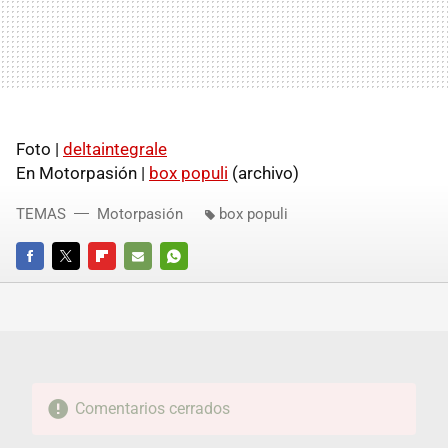
Foto |
deltaintegrale
En Motorpasión |
box populi
(archivo)
TEMAS
Motorpasión
box populi
FACEBOOK
TWITTER
FLIPBOARD
E-
WHATSAPP
MAIL
Comentarios cerrados