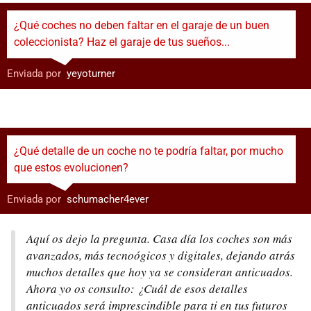
¿Qué coches no deben faltar en el garaje de un buen
coleccionista? Haz el garaje de tus sueños...
Enviada por
:
yeyoturner
¿Qué detalle de un coche no te podría faltar, por mucho
que estos evolucionen?
Enviada por
:
schumacher4ever
Aquí os dejo la pregunta. Casa día los coches son más
avanzados, más tecnoógicos y digitales, dejando atrás
muchos detalles que hoy ya se consideran anticuados.
Ahora yo os consulto: ¿Cuál de esos detalles
anticuados será imprescindible para ti en tus futuros