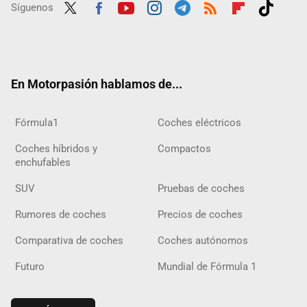
Síguenos
Twit
Fac
Yout
Inst
Tele
RSS
Flip
Tikt
ter
ebo
ube
agra
gra
boar
ok
ok
m
m
d
En Motorpasión hablamos de...
Fórmula1
Coches eléctricos
Coches híbridos y
Compactos
enchufables
SUV
Pruebas de coches
Rumores de coches
Precios de coches
Comparativa de coches
Coches autónomos
Futuro
Mundial de Fórmula 1