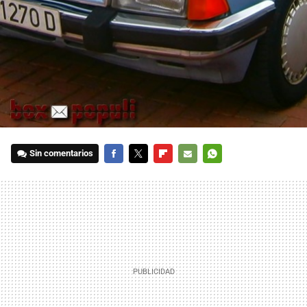
Sin comentarios
FACEBOOK
TWITTER
FLIPBOARD
E-
WHATSAPP
MAIL