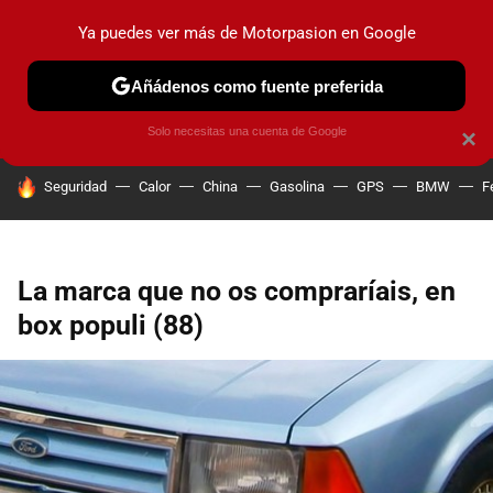
Ya puedes ver más de Motorpasion en Google
PRUEBAS
COCHES ELÉCTRICOS
OBSERVATORIO
F1
Añádenos como fuente preferida
Solo necesitas una cuenta de Google
×
HOY SE HABLA DE
Seguridad
Calor
China
Gasolina
GPS
BMW
F
La marca que no os compraríais, en
box populi (88)