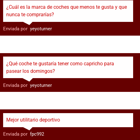
¿Cuál es la marca de coches que menos te gusta y que
nunca te comprarías?
Enviada por
:
yeyoturner
¿Qué coche te gustaría tener como capricho para
pasear los domingos?
Enviada por
:
yeyoturner
Mejor utilitario deportivo
Enviada por
:
fpc992