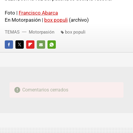
Foto |
Francisco Abarca
En Motorpasión |
box populi
(archivo)
TEMAS
Motorpasión
box populi
FACEBOOK
TWITTER
FLIPBOARD
E-
WHATSAPP
MAIL
Comentarios cerrados