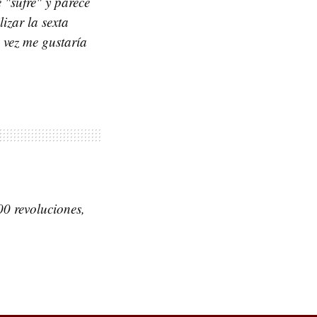
 "sufre" y parece
izar la sexta
 vez me gustaría
00 revoluciones,