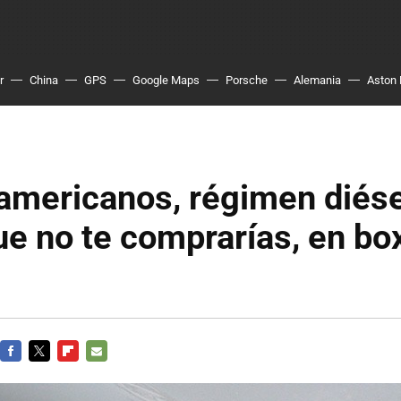
r
China
GPS
Google Maps
Porsche
Alemania
Aston 
mericanos, régimen diésel
e no te comprarías, en box
FACEBOOK
TWITTER
FLIPBOARD
E-
MAIL