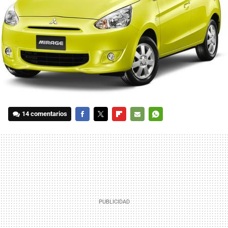
14 comentarios
FACEBOOK
TWITTER
FLIPBOARD
E-
WHATSAPP
MAIL