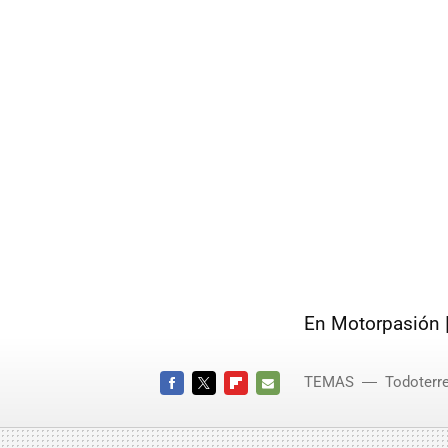
En Motorpasión 
TEMAS
Todoterr
FACEBOOK
TWITTER
FLIPBOARD
E-
MAIL