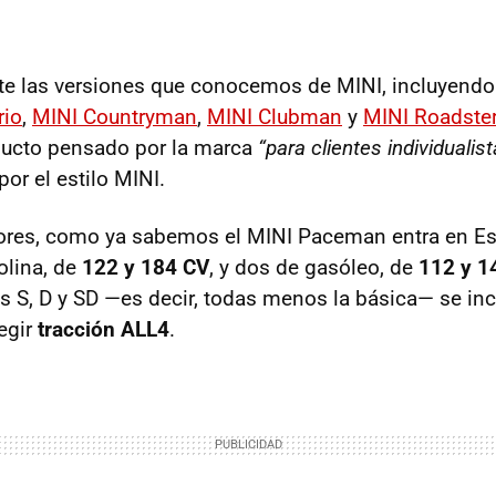
ete las versiones que conocemos de
MINI
, incluyend
io
,
MINI
Countryman
,
MINI
Clubman
y
MINI
Roadste
ucto pensado por la marca
“para clientes individualis
por el estilo
MINI
.
ores, como ya sabemos el
MINI
Paceman entra en E
olina, de
122 y 184 CV
, y dos de gasóleo, de
112 y 1
es S, D y SD —es decir, todas menos la básica— se inc
legir
tracción ALL4
.