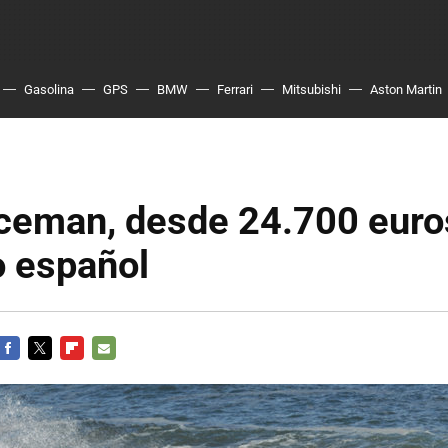
Gasolina
GPS
BMW
Ferrari
Mitsubishi
Aston Martin
ceman, desde 24.700 euros
 español
FACEBOOK
TWITTER
FLIPBOARD
E-
MAIL