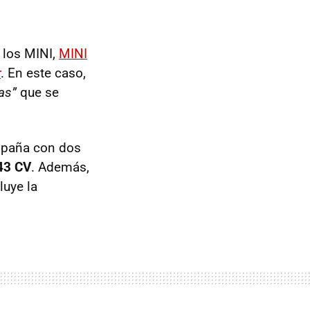
o los
MINI
,
MINI
r
. En este caso,
tas”
que se
spaña con dos
43 CV
. Además,
luye la