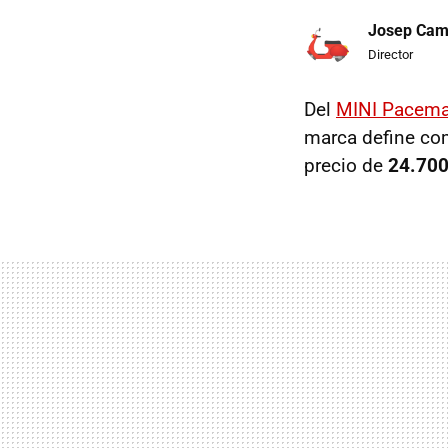
Josep Ca
Director
Del
MINI
Pacem
marca define c
precio de
24.700