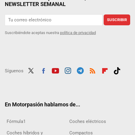
NEWSLETTER SEMANAL
SUSCRIBIR
Suscribiéndote aceptas nuestra
política de privacidad
Síguenos
Twit
Fac
Yout
Inst
Tele
RSS
Flip
Tikt
ter
ebo
ube
agra
gra
boar
ok
ok
m
m
d
En Motorpasión hablamos de...
Fórmula1
Coches eléctricos
Coches híbridos y
Compactos