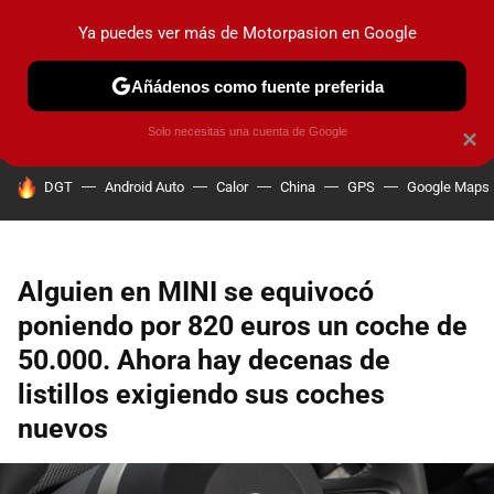
Ya puedes ver más de Motorpasion en Google
PRUEBAS
COCHES ELÉCTRICOS
OBSERVATORIO
F1
Añádenos como fuente preferida
Solo necesitas una cuenta de Google
×
HOY SE HABLA DE
DGT
Android Auto
Calor
China
GPS
Google Maps
Alguien en MINI se equivocó
poniendo por 820 euros un coche de
50.000. Ahora hay decenas de
listillos exigiendo sus coches
nuevos