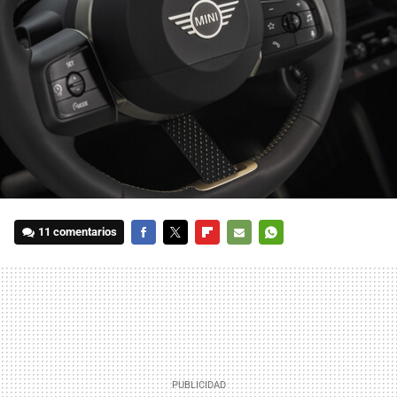
11 comentarios
FACEBOOK
TWITTER
FLIPBOARD
E-
WHATSAPP
MAIL