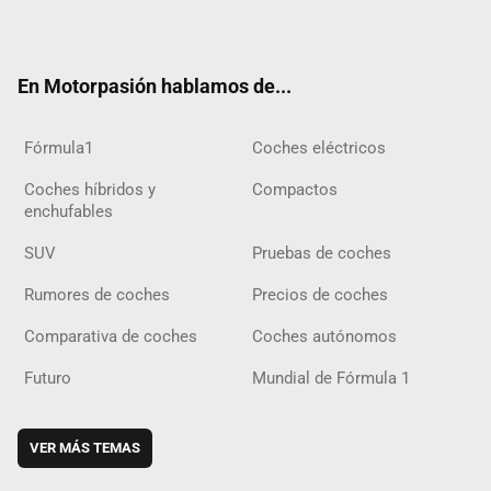
ter
ebo
ube
agra
gra
boar
ok
ok
m
m
d
En Motorpasión hablamos de...
Fórmula1
Coches eléctricos
Coches híbridos y
Compactos
enchufables
SUV
Pruebas de coches
Rumores de coches
Precios de coches
Comparativa de coches
Coches autónomos
Futuro
Mundial de Fórmula 1
VER MÁS TEMAS