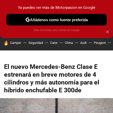
Ya puedes ver más de Motorpasion en Google
PRUEBAS
COCHES ELÉCTRICOS
OBSERVATORIO
F1
Añádenos como fuente preferida
Solo necesitas una cuenta de Google
×
HOY SE HABLA DE
Camper
Seguridad
Calor
China
Audi
Peugeot
El nuevo Mercedes-Benz Clase E
estrenará en breve motores de 4
cilindros y más autonomía para el
híbrido enchufable E 300de