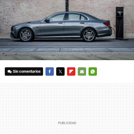
Sin comentarios
FACEBOOK
TWITTER
FLIPBOARD
E-
WHATSAPP
MAIL