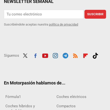
NEWSLETTER SEMANAL
SUSCRIBIR
Suscribiéndote aceptas nuestra
política de privacidad
Síguenos
Twit
Fac
Yout
Inst
Tele
RSS
Flip
Tikt
ter
ebo
ube
agra
gra
boar
ok
ok
m
m
d
En Motorpasión hablamos de...
Fórmula1
Coches eléctricos
Coches híbridos y
Compactos