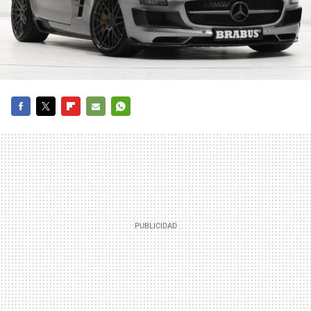
FACEBOOK
TWITTER
FLIPBOARD
E-
WHATSAPP
MAIL