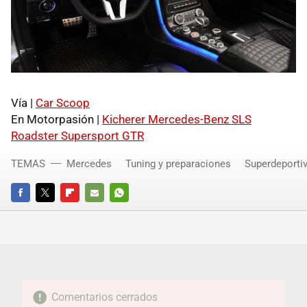
Vía |
Car Scoop
En Motorpasión |
Kicherer Mercedes-Benz
SLS
Roadster Supersport GTR
TEMAS
Mercedes
Tuning y preparaciones
Superdeporti
FACEBOOK
TWITTER
FLIPBOARD
E-
WHATSAPP
MAIL
Comentarios cerrados