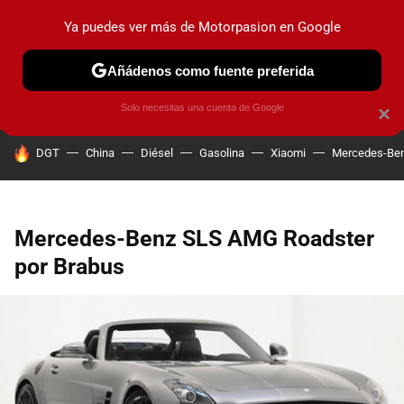
Ya puedes ver más de Motorpasion en Google
PRUEBAS
COCHES ELÉCTRICOS
OBSERVATORIO
F1
Añádenos como fuente preferida
Solo necesitas una cuenta de Google
×
HOY SE HABLA DE
DGT
China
Diésel
Gasolina
Xiaomi
Mercedes-Be
Mercedes-Benz SLS AMG Roadster
por Brabus