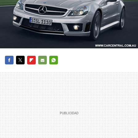
FACEBOOK
TWITTER
FLIPBOARD
E-
WHATSAPP
MAIL