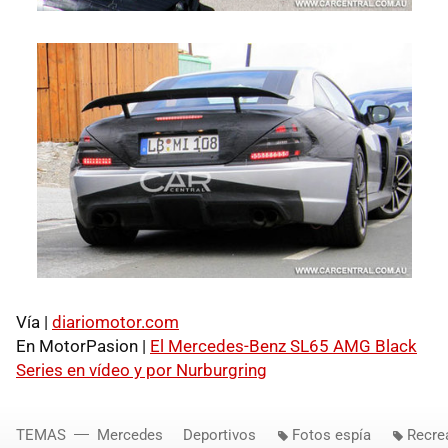
Vía |
diariomotor.com
En MotorPasion |
El Mercedes-Benz SL65 AMG Black
Series en vídeo y por Nurburgring
TEMAS
Mercedes
Deportivos
Fotos espía
Recre