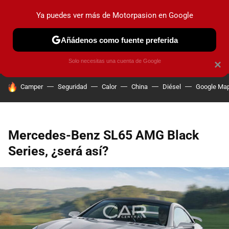
Ya puedes ver más de Motorpasion en Google
PRUEBAS
COCHES ELÉCTRICOS
OBSERVATORIO
F1
Añádenos como fuente preferida
Solo necesitas una cuenta de Google
×
HOY SE HABLA DE
Camper
Seguridad
Calor
China
Diésel
Google Ma
Mercedes-Benz SL65 AMG Black
Series, ¿será así?