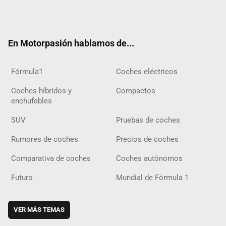
Twit
Fac
Yout
Inst
Tele
RSS
Flip
Tikt
ter
ebo
ube
agra
gra
boar
ok
ok
m
m
d
En Motorpasión hablamos de...
Fórmula1
Coches eléctricos
Coches híbridos y
Compactos
enchufables
SUV
Pruebas de coches
Rumores de coches
Precios de coches
Comparativa de coches
Coches autónomos
Futuro
Mundial de Fórmula 1
VER MÁS TEMAS