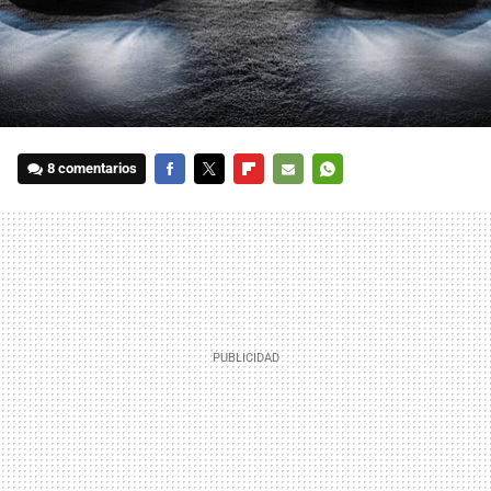
8 comentarios
FACEBOOK
TWITTER
FLIPBOARD
E-
WHATSAPP
MAIL