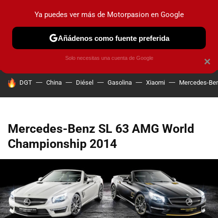
Ya puedes ver más de Motorpasion en Google
PRUEBAS
COCHES ELÉCTRICOS
OBSERVATORIO
F1
Añádenos como fuente preferida
Solo necesitas una cuenta de Google
×
HOY SE HABLA DE
DGT
China
Diésel
Gasolina
Xiaomi
Mercedes-Be
Mercedes-Benz SL 63 AMG World
Championship 2014