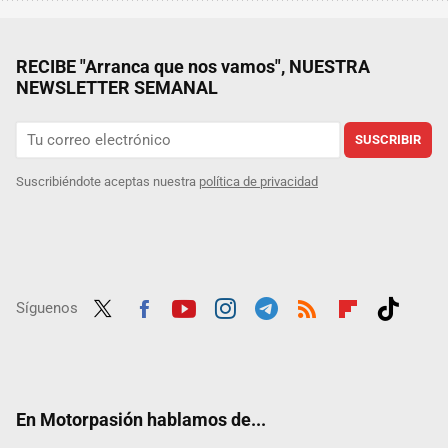
RECIBE "Arranca que nos vamos", NUESTRA
NEWSLETTER SEMANAL
SUSCRIBIR
Suscribiéndote aceptas nuestra
política de privacidad
Síguenos
Twit
Fac
Yout
Inst
Tele
RSS
Flip
Tikt
ter
ebo
ube
agra
gra
boar
ok
ok
m
m
d
En Motorpasión hablamos de...