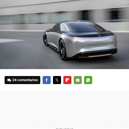
24 comentarios
FACEBOOK
TWITTER
FLIPBOARD
E-
WHATSAPP
MAIL