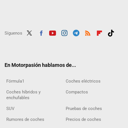
Síguenos
Twit
Fac
Yout
Inst
Tele
RSS
Flip
Tikt
ter
ebo
ube
agra
gra
boar
ok
ok
m
m
d
En Motorpasión hablamos de...
Fórmula1
Coches eléctricos
Coches híbridos y
Compactos
enchufables
SUV
Pruebas de coches
Rumores de coches
Precios de coches