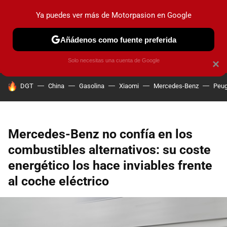
Ya puedes ver más de Motorpasion en Google
PRUEBAS
COCHES ELÉCTRICOS
OBSERVATORIO
F1
Añádenos como fuente preferida
Solo necesitas una cuenta de Google
×
HOY SE HABLA DE
DGT
China
Gasolina
Xiaomi
Mercedes-Benz
Peug
Mercedes-Benz no confía en los
combustibles alternativos: su coste
energético los hace inviables frente
al coche eléctrico