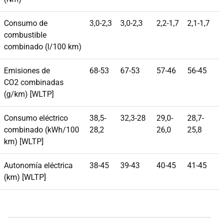
Consumo de
3,0-2,3
3,0-2,3
2,2-1,7
2,1-1,7
combustible
combinado (l/100 km)
Emisiones de
68-53
67-53
57-46
56-45
CO2 combinadas
(g/km) [WLTP]
Consumo eléctrico
38,5-
32,3-28
29,0-
28,7-
combinado (kWh/100
28,2
26,0
25,8
km) [WLTP]
Autonomía eléctrica
38-45
39-43
40-45
41-45
(km) [WLTP]