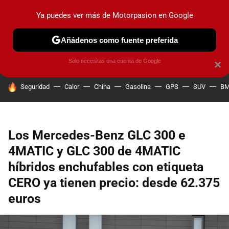
Ya puedes ver más de Motorpasion en Google
PRUEBAS
COCHES ELÉCTRICOS
OBSERVATORIO
F1
Añádenos como fuente preferida
Solo necesitas una cuenta de Google
×
HOY SE HABLA DE
Seguridad
Calor
China
Gasolina
GPS
SUV
B
Los Mercedes-Benz GLC 300 e
4MATIC y GLC 300 de 4MATIC
híbridos enchufables con etiqueta
CERO ya tienen precio: desde 62.375
euros