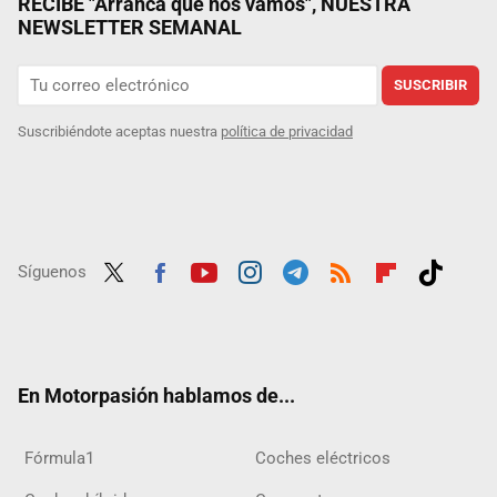
RECIBE "Arranca que nos vamos", NUESTRA
NEWSLETTER SEMANAL
SUSCRIBIR
Suscribiéndote aceptas nuestra
política de privacidad
Síguenos
Twit
Fac
Yout
Inst
Tele
RSS
Flip
Tikt
ter
ebo
ube
agra
gra
boar
ok
ok
m
m
d
En Motorpasión hablamos de...
Fórmula1
Coches eléctricos