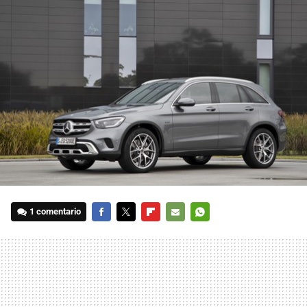
1 comentario
FACEBOOK
TWITTER
FLIPBOARD
E-
WHATSAPP
MAIL