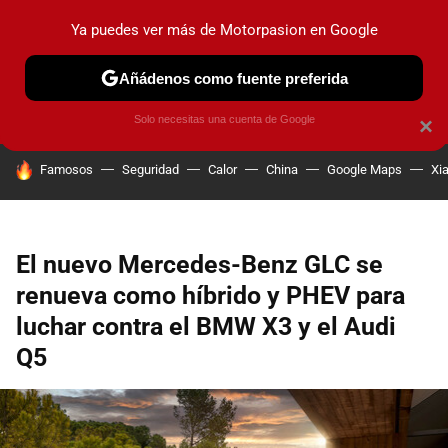
Ya puedes ver más de Motorpasion en Google
PRUEBAS
COCHES ELÉCTRICOS
OBSERVATORIO
F1
Añádenos como fuente preferida
Solo necesitas una cuenta de Google
×
HOY SE HABLA DE
Famosos
Seguridad
Calor
China
Google Maps
Xi
El nuevo Mercedes-Benz GLC se
renueva como híbrido y PHEV para
luchar contra el BMW X3 y el Audi
Q5