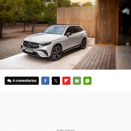
4 comentarios
FACEBOOK
TWITTER
FLIPBOARD
E-
WHATSAPP
MAIL