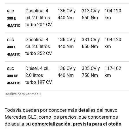
Gasolina. 4
136 CV y
313 CV y
104-120
GLC
cil. 2.0 litros
440 Nm
550 Nm
km
300 E
turbo 204 CV
4MATIC
Gasolina. 4
136 CV y
381 CV y
104-120
GLC
cil. 2.0 litros
440 Nm
650 Nm
km
400 E
turbo 252 CV
4MATIC
Diésel. 4 cil.
136 CV y
335 CV y
117-102
GLC
2.0 litros
440 Nm
750 Nm
km
300 DE
turbo 197 CV
4MATIC
Todavía quedan por conocer más detalles del nuevo
Mercedes GLC, como los precios, que conoceremos
de aquí a s
u comercialización, prevista para el otoño