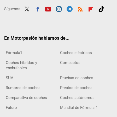
Síguenos
Twit
Fac
Yout
Inst
Tele
RSS
Flip
Tikt
ter
ebo
ube
agra
gra
boar
ok
ok
m
m
d
En Motorpasión hablamos de...
Fórmula1
Coches eléctricos
Coches híbridos y
Compactos
enchufables
SUV
Pruebas de coches
Rumores de coches
Precios de coches
Comparativa de coches
Coches autónomos
Futuro
Mundial de Fórmula 1