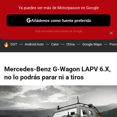
Ya puedes ver más de Motorpasion en Google
PRUEBAS
COCHES ELÉCTRICOS
OBSERVATORIO
F1
Añádenos como fuente preferida
Solo necesitas una cuenta de Google
×
HOY SE HABLA DE
DGT
Android Auto
Calor
China
Google Maps
Pors
Mercedes-Benz G-Wagon LAPV 6.X,
no lo podrás parar ni a tiros