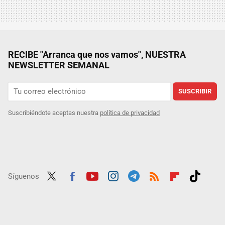
RECIBE "Arranca que nos vamos", NUESTRA
NEWSLETTER SEMANAL
SUSCRIBIR
Suscribiéndote aceptas nuestra
política de privacidad
Síguenos
Twit
Fac
Yout
Inst
Tele
RSS
Flip
Tikt
ter
ebo
ube
agra
gra
boar
ok
ok
m
m
d