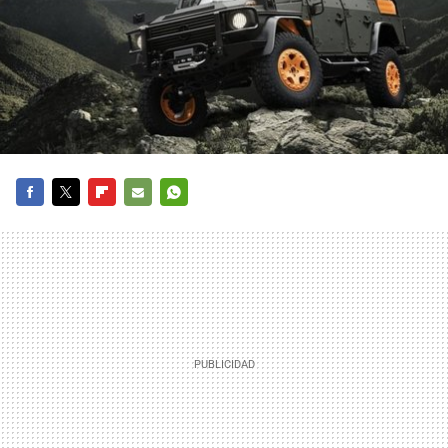
FACEBOOK
TWITTER
FLIPBOARD
E-
WHATSAPP
MAIL